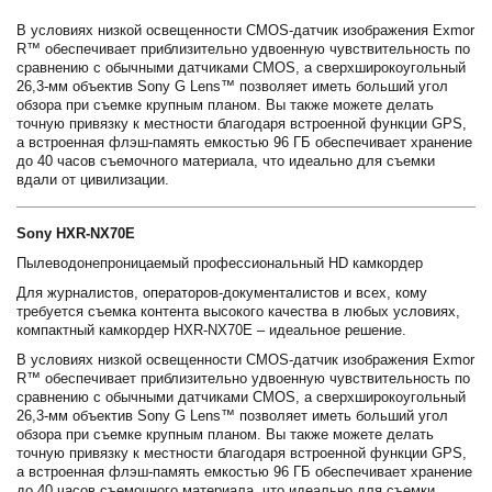
В условиях низкой освещенности CMOS-датчик изображения Exmor
R™ обеспечивает приблизительно удвоенную чувствительность по
сравнению с обычными датчиками CMOS, а сверхширокоугольный
26,3-мм объектив Sony G Lens™ позволяет иметь больший угол
обзора при съемке крупным планом. Вы также можете делать
точную привязку к местности благодаря встроенной функции GPS,
а встроенная флэш-память емкостью 96 ГБ обеспечивает хранение
до 40 часов съемочного материала, что идеально для съемки
вдали от цивилизации.
Sony HXR-NX70E
Пылеводонепроницаемый профессиональный HD камкордер
Для журналистов, операторов-документалистов и всех, кому
требуется съемка контента высокого качества в любых условиях,
компактный камкордер HXR-NX70E – идеальное решение.
В условиях низкой освещенности CMOS-датчик изображения Exmor
R™ обеспечивает приблизительно удвоенную чувствительность по
сравнению с обычными датчиками CMOS, а сверхширокоугольный
26,3-мм объектив Sony G Lens™ позволяет иметь больший угол
обзора при съемке крупным планом. Вы также можете делать
точную привязку к местности благодаря встроенной функции GPS,
а встроенная флэш-память емкостью 96 ГБ обеспечивает хранение
до 40 часов съемочного материала, что идеально для съемки