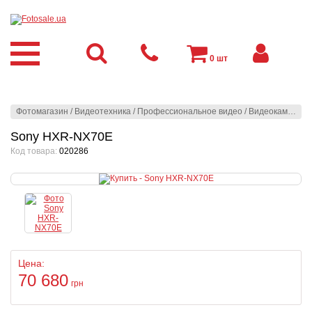
0
шт
Фотомагазин
/
Видеотехника
/
Профессиональное видео
/
Видеокамеры
/
Sony HXR-NX70E
Код товара:
020286
Цена:
70 680
грн