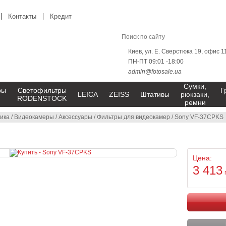
Контакты
Кредит
Киев, ул. Е. Сверстюка 19, офис 1
ПН-ПТ 09:01 -18:00
admin@fotosale.ua
Сумки,
ры
Светофильтры
Г
LEICA
ZEISS
Штативы
рюкзаки,
RODENSTOCK
ремни
ика
/
Видеокамеры
/
Аксессуары
/
Фильтры для видеокамер
/
Sony VF-37CPKS
Цена:
3 413