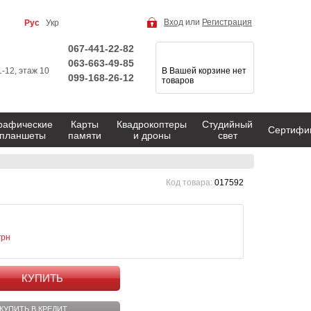
Вход
или
Регистрация
Рус
Укр
067-441-22-82
063-663-49-85
1-12, этаж 10
В Вашей корзине нет
099-168-26-12
товаров
рафические
Карты
Квадрокоптеры
Студийный
Сертифи
планшеты
памяти
и дроны
свет
Код товара:
017592
грн
КУПИТЬ
КУПИТЬ В КРЕДИТ