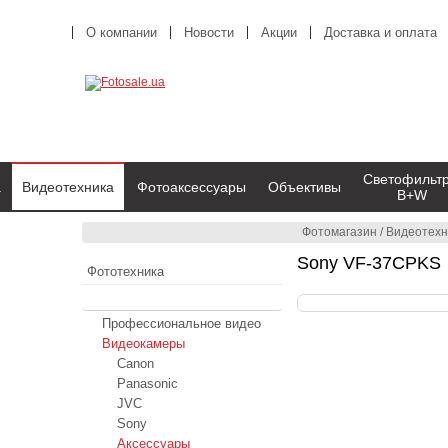
О компании
Новости
Акции
Доставка и оплата
Светофильт
а
Видеотехника
Фотоаксессуары
Объективы
B+W
Фотомагазин
/
Видеотехн
Sony VF-37CPKS
Фототехника
Видеотехника
Профессиональное видео
Видеокамеры
Canon
Panasonic
JVC
Sony
Аксессуары