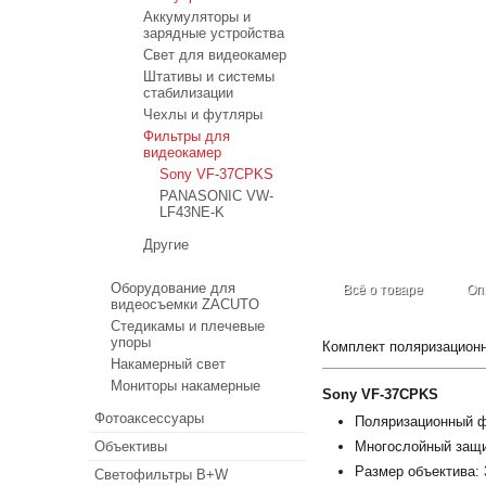
Аккумуляторы и
зарядные устройства
Свет для видеокамер
Штативы и системы
стабилизации
Чехлы и футляры
Фильтры для
видеокамер
Sony VF-37CPKS
PANASONIC VW-
LF43NE-K
Другие
Оборудование для
Всё о товаре
Оп
видеосъемки ZACUTO
Стедикамы и плечевые
упоры
Комплект поляризационн
Накамерный свет
Мониторы накамерные
Sony VF-37CPKS
Фотоаксессуары
Поляризационный фи
Объективы
Многослойный защит
Размер объектива:
Светофильтры B+W