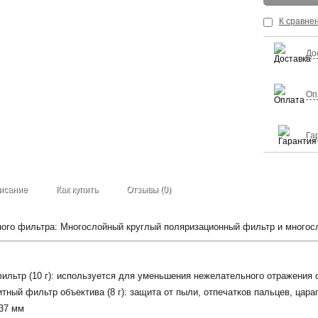
К сравне
До
Оп
Га
исание
Как купить
Отзывы (0)
ого фильтра: Многослойный круглый поляризационный фильтр и многосл
льтр (10 г): используется для уменьшения нежелательного отражения о
ный фильтр объектива (8 г): защита от пыли, отпечатков пальцев, царап
 37 мм