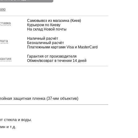
нию
Самовывоз из магазина (Киев)
ставка
Курьером по Киеву
На склад Новой почты
Наличный расчёт
лата
Безналичный расчёт
Платежными картами Visa и MasterCard
Гарантия от производителя
рантия
Обмен/возврат в течении 14 дней
ойная защитная пленка (37-мм объектив)
т стекла и воды.
ин и т.д.