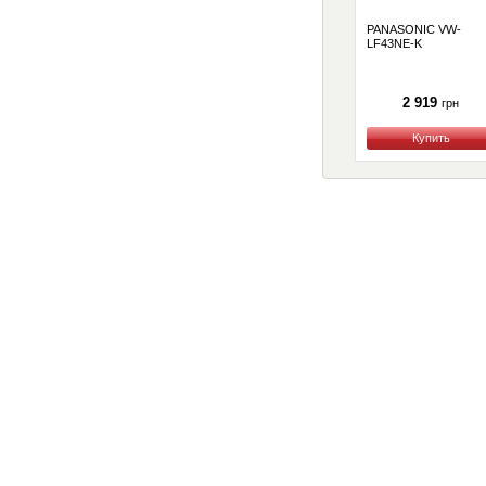
PANASONIC VW-
LF43NE-K
2 919
грн
Купить
Покупателю
Как сделать заказ
Доставка и оплата
Акции
Кредит