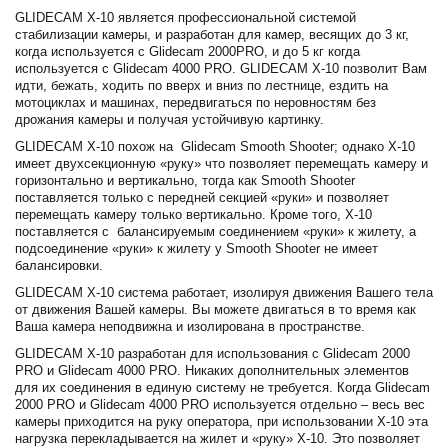
GLIDECAM X-10 является профессиональной системой
стабилизации камеры, и разработан для камер, весящих до 3 кг,
когда используется с Glidecam 2000PRO, и до 5 кг когда
используется с Glidecam 4000 PRO. GLIDECAM X-10 позволит Вам
идти, бежать, ходить по вверх и вниз по лестнице, ездить на
мотоциклах и машинах, передвигаться по неровностям без
дрожания камеры и получая устойчивую картинку.
GLIDECAM X-10 похож на Glidecam Smooth Shooter; однако X-10
имеет двухсекционную «руку» что позволяет перемещать камеру и
горизонтально и вертикально, тогда как Smooth Shooter
поставляется только с передней секцией «руки» и позволяет
перемещать камеру только вертикально. Кроме того, X-10
поставляется с балансируемым соединением «руки» к жилету, а
подсоединение «руки» к жилету у Smooth Shooter не имеет
балансировки.
GLIDECAM X-10 система работает, изолируя движения Вашего тела
от движения Вашей камеры. Вы можете двигаться в то время как
Ваша камера неподвижна и изолирована в пространстве.
GLIDECAM X-10 разработан для использования с Glidecam 2000
PRO и Glidecam 4000 PRO. Никаких дополнительных элементов
для их соединения в единую систему не требуется. Когда Glidecam
2000 PRO и Glidecam 4000 PRO используется отдельно – весь вес
камеры приходится на руку оператора, при использовании X-10 эта
нагрузка перекладывается на жилет и «руку» X-10. Это позволяет