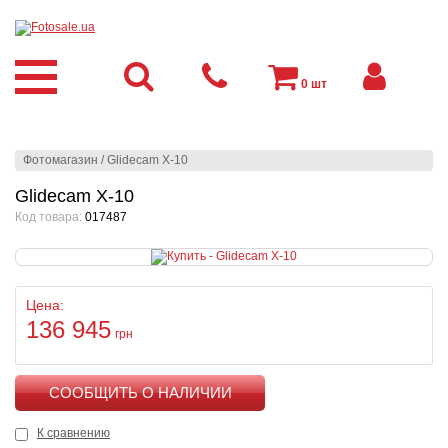
0
шт
Фотомагазин
/
Glidecam X-10
Glidecam X-10
Код товара:
017487
Цена:
136 945
грн
КУПИТЬ
К сравнению