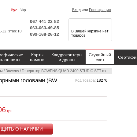
Вход
или
Регистрация
Рус
Укр
067-441-22-82
063-663-49-85
1-12, этаж 10
В Вашей корзине нет
099-168-26-12
товаров
рафические
Карты
Квадрокоптеры
Студийный
Сертифи
планшеты
памяти
и дроны
свет
ры
/
Bowens
/
Генератор BOWENS QUAD 2400 STUDIO SET комплект с 2-мя генераторными головами (BW-7720)
орными головами (BW-
Код товара:
18276
06
грн