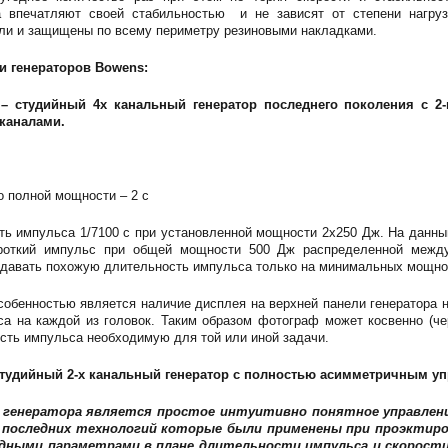
 впечатляют своей стабильностью и не зависят от степени нагруз
ли и защищены по всему периметру резиновыми накладками.
и генераторов Bowens:
 студийный 4х канальный генератор последнего поколения с 2
каналами.
о полной мощности – 2 с
ь импульса 1/7100 с при установленной мощности 2х250 Дж. На данны
ороткий импульс при общей мощности 500 Дж распределенной межд
ыдавать похожую длительность импульса только на минимальных мощно
собенностью является наличие дисплея на верхней панели генератора 
са на каждой из головок. Таким образом фотограф может косвенно (че
сть импульса необходимую для той или иной задачи.
тудийный 2-х канальный генератор с полностью асимметричным у
генератора является простое интуитивно понятное управлени
 последних технологий которые были применены при проэктиров
дными параметрами в плане длительности импульса и скорости п