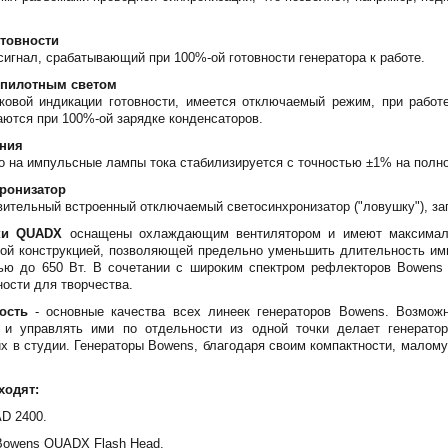
отовности
игнал, срабатывающий при 100%-ой готовности генератора к работе.
 пилотным светом
ковой индикации готовности, имеется отключаемый режим, при работ
аются при 100%-ой зарядке конденсаторов.
ения
 на импульсные лампы тока стабилизируется с точностью ±1% на полн
ронизатор
ительный встроенный отключаемый светосинхронизатор ("ловушку"), за
ки QUADX
оснащены охлаждающим вентилятором и имеют максимал
ной конструкцией, позволяющей предельно уменьшить длительность им
ю до 650 Вт. В сочетании с широким спектром рефлекторов Bowens 
ости для творчества.
ость
- основные качества всех линеек генераторов Bowens. Возмож
к и управлять ими по отдельности из одной точки делает генерат
 в студии. Генераторы Bowens, благодаря своим компактности, малому
ходят:
D 2400.
Bowens QUADX Flash Head.