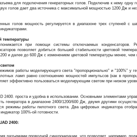
азъема для подключения генераторных голов. Подключив к нему одну г
вух голов дает два источника с максимальной мощностью 1200 Дж и н
нных голов мощность регулируется в диапазоне трех ступеней с ш
индикаторами.
й температуры
 понижается при помощи системы отключаемых конденсаторов. Р
нсаторов позволяет добиться большей стабильности цветовой темпера
1200 и далее до 600 Дж с изменением цветовой температуры менее, чем н
 светом
ежимов работы моделирующего света "пропорционально" и "100%" у ген
илотных ламп равно соотношению мощностей импульсов (как в пропорц
оляет эффективно пользоваться моделирующим светом при низком уров
 2400. проста и удобна в использовании. Основными элементами управ
ь генератора в диапазоне 2400/1200/600 Дж, двумя другими осуществ
ся режимы работы пилотного света. Два цифровых индикатора отобр
 индикатор 100%-ой готовности.
UAD 2400:
я разъемами проводной синхронизации, что позволяет, например, под