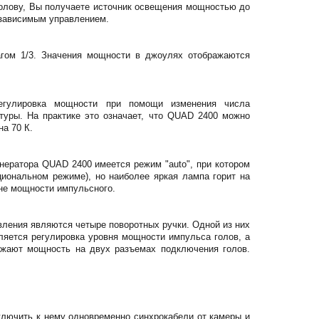
олову, Вы получаете источник освещения мощностью до
езависимым управлением.
агом 1/3. Значения мощности в джоулях отображаются
егулировка мощности при помощи изменения числа
туры. На практике это означает, что QUAD 2400 можно
а 70 К.
ератора QUAD 2400 имеется режим "auto", при котором
иональном режиме), но наиболее яркая лампа горит на
не мощности импульсного.
ления являются четыре поворотных ручки. Одной из них
ляется регулировка уровня мощности импульса голов, а
ажают мощность на двух разъемах подключения голов.
ключить к нему одновременно синхрокабели от камеры и