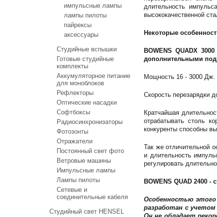
импульсные лампы
длительность импульса
высококачественной ста
лампы пилоты
пайрексы
Некоторые особенност
аксессуары
Студийные вспышки
BOWENS QUADX 3000 –
Готовые студийные
дополнительными под
комплекты
Аккумуляторное питание
Мощность 16 - 3000 Дж.
для моноблоков
Рефлекторы
Скорость перезарядки д
Оптические насадки
Софтбоксы
Кратчайшая длительност
отрабатывать столь к
Радиосинхронизаторы
конкуренты способны в
Фотозонты
Отражатели
Так же отличительной о
Постоянный свет фото
и длительность импуль
Ветровые машины
регулировать длительно
Импульсные лампы
Лампы пилоты
BOWENS QUAD 2400 - с
Сетевые и
соединительные кабеля
Особенностью этого 
разработан с учетом
Студийный свет HENSEL
Он не обладает рекор