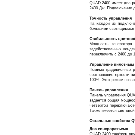
QUAD 2400 имеет два р
2400 Дж. Подключение д
Точность управления
На каждой из подключе
большими светящимися 
Стабильность цветово
Мощность генератора
задействованных конде
переключить с 2400 до 
Управление пилотным
Помимо традиционных р
соотношение яркости п
100%. Этот режим позв
Панель управления
Панель управления QUAD
задается общая мощност
четвертой переключают
Также имеется световой
Остальные свойства Q
Два синхроразъема
QUAD 2400 снабжен двум