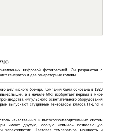
720)
едъявляемых цифровой фотографией. Он разработан с
дит генератор и две генераторные головы.
ого английского бренда. Компания была основана в 1923
мпы-вспышки, а в начале 60-х изобретает первый в мире
роизводства импульсного осветительного оборудования
рые выпускают студийные генераторы класса Hi-End и
столь качественных и высокопроизводительных систем
аторы имеют другую, особую «химию» позволяющую
ти характеристик. Цветовая температура, мощность и