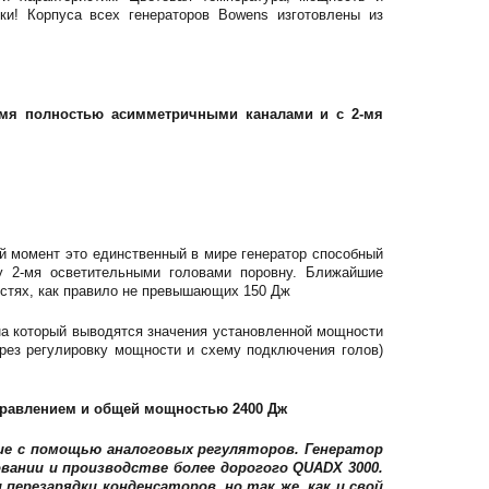
ки! Корпуса всех генераторов Bowens изготовлены из
-мя полностью асимметричными каналами и с 2-мя
й момент это единственный в мире генератор способный
у 2-мя осветительными головами поровну. Ближайшие
стях, как правило не превышающих 150 Дж
на который выводятся значения установленной мощности
рез регулировку мощности и схему подключения голов)
правлением и общей мощностью 2400 Дж
е с помощью аналоговых регуляторов. Генератор
ании и производстве более дорогого QUADX 3000.
ерезарядки конденсаторов, но так же, как и свой