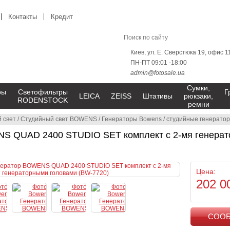
Контакты
Кредит
Киев, ул. Е. Сверстюка 19, офис 1
ПН-ПТ 09:01 -18:00
admin@fotosale.ua
Сумки,
ры
Светофильтры
Г
LEICA
ZEISS
Штативы
рюкзаки,
RODENSTOCK
ремни
 свет
/
Студийный свет BOWENS
/
Генераторы Bowens
/
студийные генерато
S QUAD 2400 STUDIO SET комплект с 2-мя генерат
Цена:
202 0