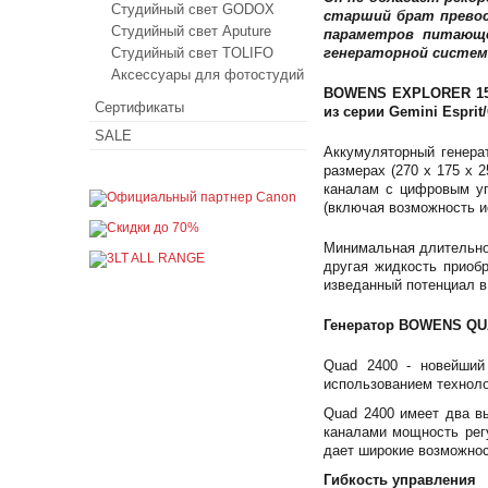
Студийный свет GODOX
старший брат прево
Студийный свет Aputure
параметров питающе
Студийный свет TOLIFO
генераторной систем
Аксессуары для фотостудий
BOWENS EXPLORER 150
Сертификаты
из серии Gemini Esprit
SALE
Аккумуляторный генера
размерах (270 x 175 x 
каналам с цифровым уп
(включая возможность и
Минимальная длительнос
другая жидкость приоб
изведанный потенциал в
Генератор BOWENS QUA
Quad 2400 - новейший
использованием техноло
Quad 2400 имеет два в
каналами мощность рег
дает широкие возможно
Гибкость управления