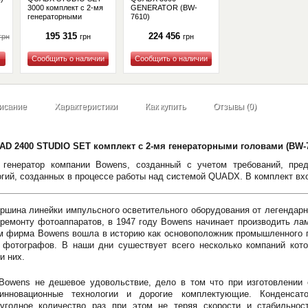
3000 комплект с 2-мя
GENERATOR (BW-
генераторными
7610)
головами (BW-7710)
195 315
224 456
грн
грн
грн
Купить
Купить
исание
Характеристики
Как купить
Отзывы (0)
D 2400 STUDIO SET комплект с 2-мя генераторными головами (BW-7
 генератор компании Bowens, созданный с учетом требований, пр
гий, созданных в процессе работы над системой QUADX. В комплект вхо
ршина линейки импульсного осветительного оборудования от легендарн
 ремонту фотоаппаратов, в 1947 году Bowens начинает производить ла
ом фирма Bowens вошла в историю как основоположник промышленного п
фотографов. В наши дни сушествует всего несколько компаний кото
и них.
Bowens не дешевое удовольствие, дело в том что при изготовлении 
инновационные технологии и дорогие комплектующие. Конденс
угодное количество раз при этом не теряя скорости и стабильнос