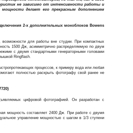
ристик не зависимо от интенсивности работы и
 мощности делает его прекрасным дополнением
одключения 2-х дополнительных моноблоков Bowens
, возможности для работы вне студии. При компактных
ощность 1500 Дж, асимметрично распределяемую по двум
режиме с двумя стандартными генераторными головами
ышкой Ringflash.
ыстропротекающих процессов, к примеру вода или любая
помогают полностью раскрыть фотографу свой ранее не
720)
едъявляемых цифровой фотографией. Он разработан с
ная мощность составляет 2400 Дж. При работе с двумя
уальное управление мощностью с шагом в 1/3 ступени