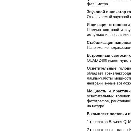
флэшметра.
Звуковой индикатор г
Отключаемый звуковой с
Индикация готовности
Помимо световой и зву
импульса и вновь зажиг
Стабилизация напряж
Напряжение подаваемого
Встроенный светосинх
QUAD 2400 имеет чувств
Осветительные голов
обладает трехэлектрод
лампы-пилоты мощность
неограниченные возможн
Мощность и практичн
осветительных голово
фотографов, работающих
на натуре.
В комплект поставки в
1 генератор Bowens QUA
2 генераторные головы 