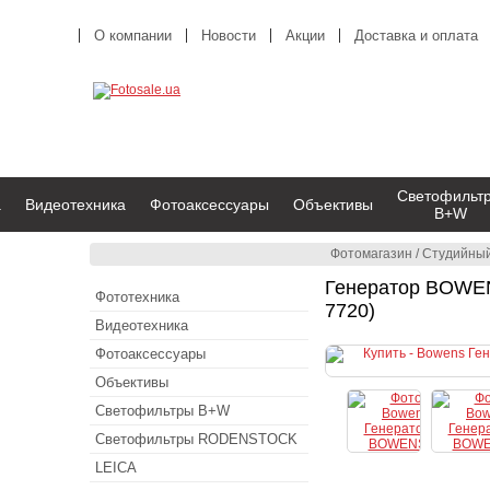
О компании
Новости
Акции
Доставка и оплата
Светофильт
а
Видеотехника
Фотоаксессуары
Объективы
B+W
Фотомагазин
/
Студийный
Генератор BOWEN
Фототехника
7720)
Видеотехника
Фотоаксессуары
Объективы
Светофильтры B+W
Светофильтры RODENSTOCK
LEICA