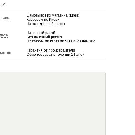
КУПИТЬ
нию
Самовывоз из магазина (Киев)
ставка
Курьером по Киеву
На склад Новой почты
Наличный расчёт
лата
Безналичный расчёт
Платежными картами Visa и MasterCard
Гарантия от производителя
рантия
Обмен/возврат в течении 14 дней