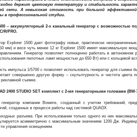
сходно держит цветовую температуру и стабильность характе
й сети. А невысокая стоимость при большой эффективной
ы в профессиональной студии.
0 – аккумуляторный 2-х канальный генератор с возможностью п
/C/R/PRO.
тор Explorer 1500 дает фотографу новые, практически неограниченные
250 мм) и весе чуть менее 12 кг Explorer 1500 имеет максимальную м
равлением. Генератор позволяет полноценно работать в автономном 
спользования пилотных ламп мощностью до 650 Вт) или с кольцевой всп
ть импульса 1/5700 с позволяет использовать генератор для съемки б
ретает совершенно другую форму – скульптурность и чистота цвета 
 рекламной съемке.
D 2400 STUDIO SET комплект с 2-мя генераторными головами (BW-7
 генератор компании Bowens, созданный с учетом требований, пр
гий, созданных в процессе работы над системой QUADX.
ыходных разъема. При использовании только одного из них максималь
улируется асимметрично с максимальным значением 1200 Дж. Индивид
сти управления освещением.