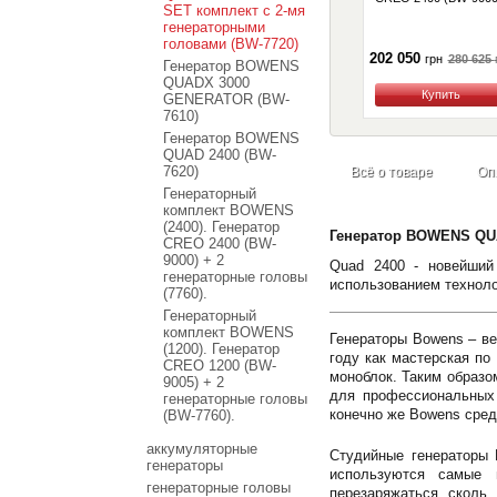
SET комплект с 2-мя
генераторными
головами (BW-7720)
202 050
280 625
грн
Генератор BOWENS
QUADX 3000
Купить
GENERATOR (BW-
7610)
Генератор BOWENS
QUAD 2400 (BW-
7620)
Всё о товаре
Оп
Генераторный
комплект BOWENS
(2400). Генератор
Генератор BOWENS QUA
CREO 2400 (BW-
9000) + 2
Quad 2400 - новейший
генераторные головы
использованием техноло
(7760).
Генераторный
комплект BOWENS
Генераторы Bowens – ве
(1200). Генератор
году как мастерская по
CREO 1200 (BW-
моноблок. Таким образ
9005) + 2
для профессиональных 
генераторные головы
конечно же Bowens сред
(BW-7760).
аккумуляторные
Студийные генераторы 
генераторы
используются самые 
генераторные головы
перезаряжаться сколь 