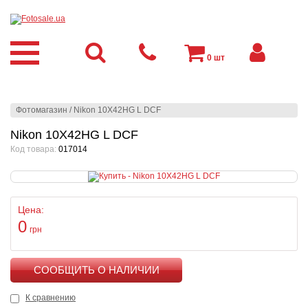
0
шт
Фотомагазин
/
Nikon 10X42HG L DCF
Nikon 10X42HG L DCF
Код товара:
017014
Цена:
0
грн
КУПИТЬ
К сравнению