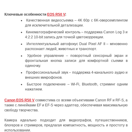
Ключевые особенности
EOS R50 V
:
Качественная видеосъемка – 4K 60p с 6K-оверсемплингом
для исключительной детализации.
Кинематографический контроль – поддержка Canon Log 3 и
4:2:2 10-bit запись для точной цветокоррекции.
Интеллектуальный автофокус Dual Pixel AF II – мгновенно
распознает людей, животных и транспорт.
Удобное управление – поворотный сенсорный экран и
фронтальная кнопка записи для комфортной съемки в
одиночку.
Профессиональный звук – поддержка 4-канального аудио и
внешних микрофонов.
Быстрое подключение – Wi-Fi, Bluetooth, стриминг одним
нажатием.
Canon EOS R50 V
совместима со всеми объективами Canon RF и RF-S, а
также с линейками EF и EF-S через адаптер, обеспечивая максимальную
свободу творчества.
Камера идеально подходит для видеографов, путешественников,
блогеров и стримеров, предлагая компактность, мощность и простоту в
использовании.