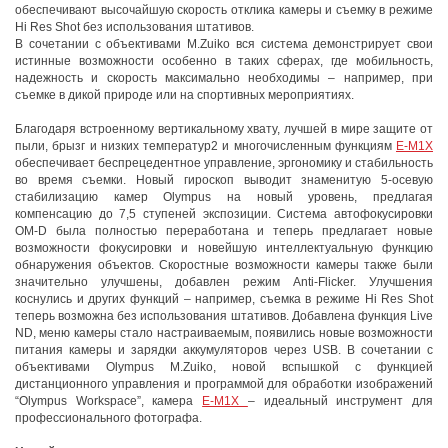
обеспечивают высочайшую скорость отклика камеры и съемку в режиме
Hi Res Shot без использования штативов.
В сочетании с объективами M.Zuiko вся система демонстрирует свои
истинные возможности особенно в таких сферах, где мобильность,
надежность и скорость максимально необходимы – например, при
съемке в дикой природе или на спортивных мероприятиях.
Благодаря встроенному вертикальному хвату, лучшей в мире защите от
пыли, брызг и низких температур2 и многочисленным функциям
E-M1X
обеспечивает беспрецедентное управление, эргономику и стабильность
во время съемки. Новый гироскоп выводит знаменитую 5-осевую
стабилизацию камер Olympus на новый уровень, предлагая
компенсацию до 7,5 ступеней экспозиции. Система автофокусировки
OM-D была полностью переработана и теперь предлагает новые
возможности фокусировки и новейшую интеллектуальную функцию
обнаружения объектов. Скоростные возможности камеры также были
значительно улучшены, добавлен режим Anti-Flicker. Улучшения
коснулись и других функций – например, съемка в режиме Hi Res Shot
теперь возможна без использования штативов. Добавлена функция Live
ND, меню камеры стало настраиваемым, появились новые возможности
питания камеры и зарядки аккумуляторов через USB. В сочетании с
объективами Olympus M.Zuiko, новой вспышкой с функцией
дистанционного управления и программой для обработки изображений
“Olympus Workspace”, камера
E-M1X
– идеальный инструмент для
профессионального фотографа.