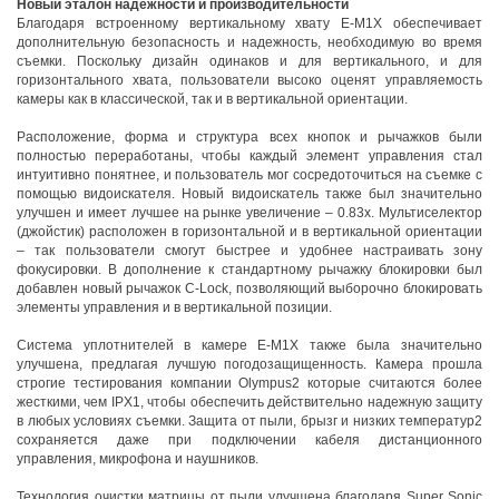
Новый эталон надежности и производительности
Благодаря встроенному вертикальному хвату E-M1X обеспечивает
дополнительную безопасность и надежность, необходимую во время
съемки. Поскольку дизайн одинаков и для вертикального, и для
горизонтального хвата, пользователи высоко оценят управляемость
камеры как в классической, так и в вертикальной ориентации.
Расположение, форма и структура всех кнопок и рычажков были
полностью переработаны, чтобы каждый элемент управления стал
интуитивно понятнее, и пользователь мог сосредоточиться на съемке с
помощью видоискателя. Новый видоискатель также был значительно
улучшен и имеет лучшее на рынке увеличение – 0.83х. Мультиселектор
(джойстик) расположен в горизонтальной и в вертикальной ориентации
– так пользователи смогут быстрее и удобнее настраивать зону
фокусировки. В дополнение к стандартному рычажку блокировки был
добавлен новый рычажок C-Lock, позволяющий выборочно блокировать
элементы управления и в вертикальной позиции.
Система уплотнителей в камере E-M1X также была значительно
улучшена, предлагая лучшую погодозащищенность. Камера прошла
строгие тестирования компании Olympus2 которые считаются более
жесткими, чем IPX1, чтобы обеспечить действительно надежную защиту
в любых условиях съемки. Защита от пыли, брызг и низких температур2
сохраняется даже при подключении кабеля дистанционного
управления, микрофона и наушников.
Технология очистки матрицы от пыли улучшена благодаря Super Sonic