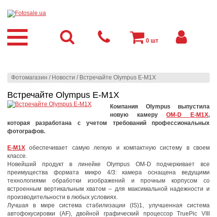
0
шт
Фотомагазин
/
Новости
/
Встречайте Olympus E-M1X
Встречайте Olympus E-M1X
Компания Olympus выпустила
новую камеру
OM-D E-M1X
,
которая разработана с учетом требований профессиональных
фотографов.
E-M1X
обеспечивает самую легкую и компактную систему в своем
классе.
Новейший продукт в линейке Olympus OM-D подчеркивает все
преимущества формата микро 4/3: камера оснащена ведущими
технологиями обработки изображений и прочным корпусом со
встроенным вертикальным хватом – для максимальной надежности и
производительности в любых условиях.
Лучшая в мире система стабилизации (IS)1, улучшенная система
автофокусировки (AF), двойной графический процессор TruePic VIII