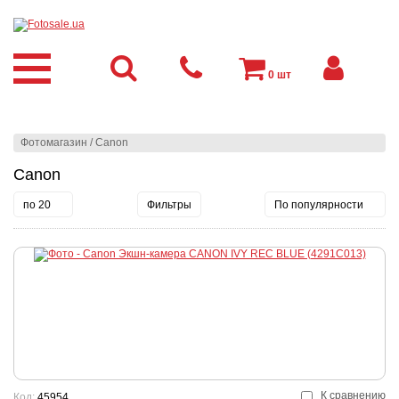
0
шт
Фотомагазин
/
Canon
Canon
по 20
Фильтры
По популярности
К сравнению
Код:
45954