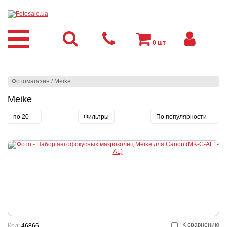
0
шт
Фотомагазин
/
Meike
Meike
по 20
Фильтры
По популярности
К сравнению
Код:
46866