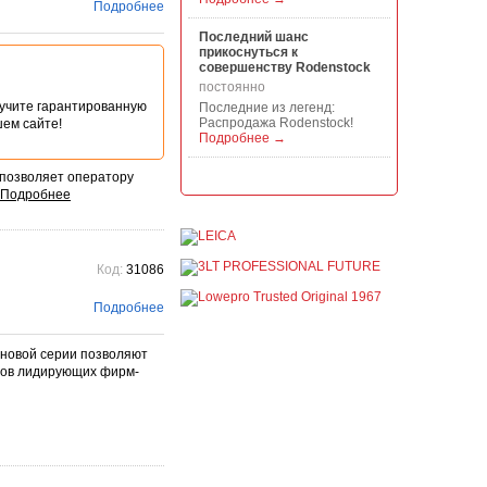
Подробнее
Последний шанс
прикоснуться к
совершенству Rodenstock
постоянно
учите гарантированную
Последние из легенд:
Распродажа Rodenstock!
шем сайте!
Подробнее →
Акция на всю продукцию
позволяет оператору
Manfrotto, National
Geographic и Kata!
постоянно
При покупке любой
продукции Manfrotto, National
Код:
31086
Geographic и Kata получите
гарантиров...
Подробнее
Подробнее →
Скидки до -30% на
 новой серии позволяют
видоискатели, бленды,
вов лидирующих фирм-
адаптеры, объективы
Voigtlander
постоянно
Скидки до -30% на
видоискатели, бленды,
адаптеры, объективы
Voigtlander - старейшего