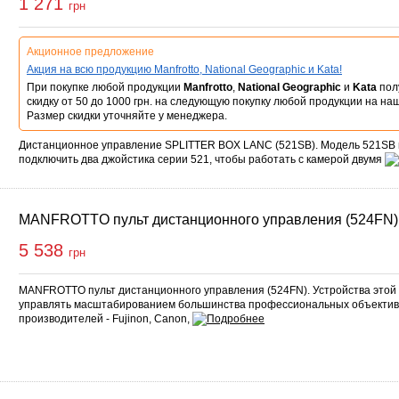
1 271
грн
Акционное предложение
Акция на всю продукцию Manfrotto, National Geographic и Kata!
При покупке любой продукции
Manfrotto
,
National Geographic
и
Kata
пол
скидку от 50 до 1000 грн. на следующую покупку любой продукции на на
Размер скидки уточняйте у менеджера.
Дистанционное управление SPLITTER BOX LANC (521SB). Модель 521SB 
подключить два джойстика серии 521, чтобы работать с камерой двумя
MANFROTTO пульт дистанционного управления (524FN)
5 538
грн
MANFROTTO пульт дистанционного управления (524FN). Устройства этой
управлять масштабированием большинства профессиональных объекти
производителей - Fujinon, Canon,