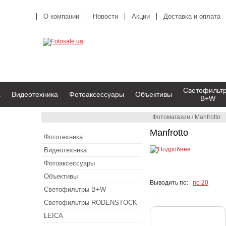
О компании
Новости
Акции
Доставка и оплата
Светофильт
а
Видеотехника
Фотоаксессуары
Объективы
B+W
Фотомагазин
/
Manfrotto
Manfrotto
Фототехника
Видеотехника
Фотоаксессуары
Объективы
Выводить по:
по 20
Светофильтры B+W
Светофильтры RODENSTOCK
LEICA