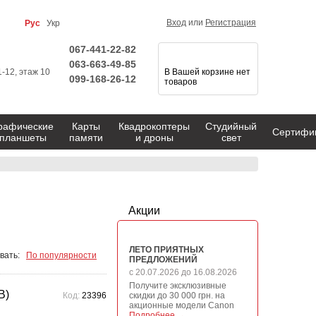
Вход
или
Регистрация
Рус
Укр
067-441-22-82
063-663-49-85
1-12, этаж 10
В Вашей корзине нет
099-168-26-12
товаров
рафические
Карты
Квадрокоптеры
Студийный
Сертифи
планшеты
памяти
и дроны
свет
Акции
ЛЕТО ПРИЯТНЫХ
вать:
По популярности
ПРЕДЛОЖЕНИЙ
с 20.07.2026 до 16.08.2026
Получите эксклюзивные
B)
Код:
23396
скидки до 30 000 грн. на
акционные модели Canon
Подробнее →