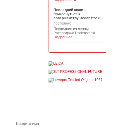
Последний шанс
прикоснуться к
совершенству Rodenstock
постоянно
Последние из легенд:
Распродажа Rodenstock!
Подробнее →
Акция на всю продукцию
Manfrotto, National
Geographic и Kata!
постоянно
При покупке любой
продукции Manfrotto, National
Geographic и Kata получите
гарантиров...
Подробнее →
Скидки до -30% на
видоискатели, бленды,
адаптеры, объективы
Voigtlander
постоянно
Акции и специальные
предложения по почте
Скидки до -30% на
видоискатели, бленды,
адаптеры, объективы
Voigtlander - старейшего