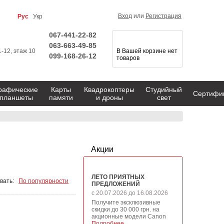
Вход
или
Регистрация
Рус
Укр
067-441-22-82
063-663-49-85
1-12, этаж 10
В Вашей корзине нет
099-168-26-12
товаров
рафические
Карты
Квадрокоптеры
Студийный
Сертифи
планшеты
памяти
и дроны
свет
Акции
ЛЕТО ПРИЯТНЫХ
вать:
По популярности
ПРЕДЛОЖЕНИЙ
с 20.07.2026 до 16.08.2026
Получите эксклюзивные
скидки до 30 000 грн. на
акционные модели Canon
Подробнее →