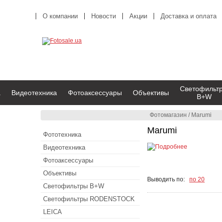
О компании
Новости
Акции
Доставка и оплата
Светофильт
а
Видеотехника
Фотоаксессуары
Объективы
B+W
Фотомагазин
/
Marumi
Marumi
Фототехника
Видеотехника
Фотоаксессуары
Объективы
Выводить по:
по 20
Светофильтры B+W
Светофильтры RODENSTOCK
LEICA