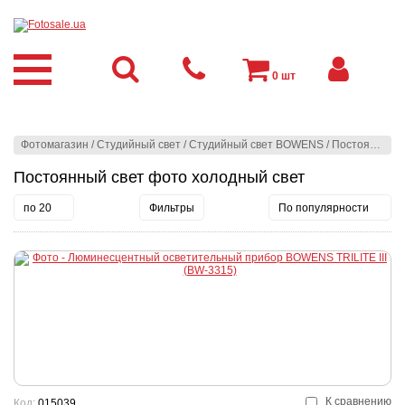
0
шт
Фотомагазин
/
Студийный свет
/
Студийный свет BOWENS
/
Постоянный свет фото
Постоянный свет фото холодный свет
по 20
Фильтры
По популярности
К сравнению
Код:
015039