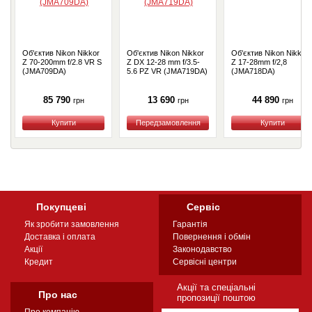
Об'єктив Nikon Nikkor
Об'єктив Nikon Nikkor
Об'єктив Nikon Nikkor
Z 70-200mm f/2.8 VR S
Z DX 12-28 mm f/3.5-
Z 17-28mm f/2,8
(JMA709DA)
5.6 PZ VR (JMA719DA)
(JMA718DA)
85 790
13 690
44 890
грн
грн
грн
Купити
Купити
Купити
Покупцеві
Сервіс
Як зробити замовлення
Гарантія
Доставка і оплата
Повернення і обмін
Акції
Законодавство
Кредит
Сервісні центри
Акції та спеціальні
Про нас
пропозиції поштою