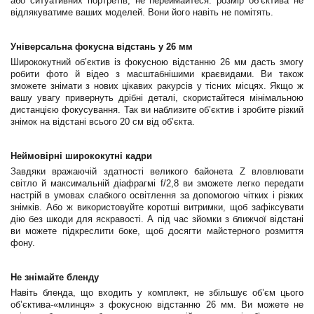
або ситуативних портретів, не переймайтеся: розмір об’єктива не
відлякуватиме ваших моделей. Вони його навіть не помітять.
Універсальна фокусна відстань у 26 мм
Ширококутний об’єктив із фокусною відстанню 26 мм дасть змогу
робити фото й відео з масштабнішими краєвидами. Ви також
зможете знімати з нових цікавих ракурсів у тісних місцях. Якщо ж
вашу увагу привернуть дрібні деталі, скористайтеся мінімальною
дистанцією фокусування. Так ви наблизите об’єктив і зробите різкий
знімок на відстані всього 20 см від об’єкта.
Неймовірні ширококутні кадри
Завдяки вражаючій здатності великого байонета Z вловлювати
світло й максимальній діафрагмі f/2,8 ви зможете легко передати
настрій в умовах слабкого освітлення за допомогою чітких і різких
знімків. Або ж використовуйте коротші витримки, щоб зафіксувати
дію без шкоди для яскравості. А під час зйомки з ближчої відстані
ви можете підкреслити боке, щоб досягти майстерного розмиття
фону.
Не знімайте бленду
Навіть бленда, що входить у комплект, не збільшує об’єм цього
об’єктива-«млинця» з фокусною відстанню 26 мм. Ви можете не