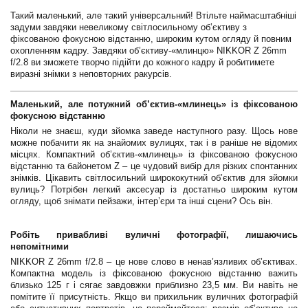
Такий маленький, але такий універсальний! Втільте наймасштабніші
задуми завдяки невеликому світлосильному об’єктиву з
фіксованою фокусною відстанню, широким кутом огляду й повним
охопленням кадру. Завдяки об’єктиву-«млинцю» NIKKOR Z 26mm
f/2.8 ви зможете творчо підійти до кожного кадру й робитимете
виразні знімки з неповторних ракурсів.
Маленький, але потужний об’єктив-«млинець» із фіксованою
фокусною відстанню
Ніколи не знаєш, куди зйомка заведе наступного разу. Щось нове
можне побачити як на знайомих вулицях, так і в раніше не відомих
місцях. Компактний об’єктив-«млинець» із фіксованою фокусною
відстанню та байонетом Z – це чудовий вибір для різких спонтанних
знімків. Цікавить світлосильний ширококутний об’єктив для зйомки
вулиць? Потрібен легкий аксесуар із достатньо широким кутом
огляду, щоб знімати пейзажи, інтер’єри та інші сцени? Ось він.
Робіть привабливі вуличні фотографії, лишаючись
непомітними
NIKKOR Z 26mm f/2.8 – це нове слово в ненав’язливих об’єктивах.
Компактна модель із фіксованою фокусною відстанню важить
близько 125 г і сягає завдовжки приблизно 23,5 мм. Ви навіть не
помітите її присутність. Якщо ви прихильник вуличних фотографій