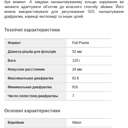
був момент. А завдяки налаштовуваному кільцю керування ви
зможете адаптувати об’єктив до власного способу зйомки. Його
можна використовувати для регулювання ISO, налаштування
діафрагми, корекції експозиції та інших цілей.
Технічні характеристики
Формат
Full-Frame
Діаметр різьби для фільтрів
52 мм
Вага
125 г
Фокусное расстояние
26 мм
Максимальная диафрагма
f/2.8
Минимальная диафрагма
f/16
Число лепестков диафрагмы
7
Основні характеристики
Виробник
Nikon