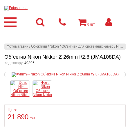
0
шт
Фотомагазин
/
Об'єктиви
/
Nikon
/
Об'єктиви для системних камер
/
Nikon
/
О
Об`єктив Nikon Nikkor Z 26mm f/2.8 (JMA108DA)
Код товару:
49395
Ціна:
21 890
грн