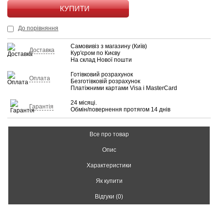
КУПИТИ
До порівняння
Самовивіз з магазину (Київ)
Доставка
Кур'єром по Києву
На склад Нової пошти
Готівковий розрахунок
Оплата
Безготівковій розрахунок
Платіжними картами Visa і MasterCard
24 місяці.
Гарантія
Обмін/повернення протягом 14 днів
Все про товар
Опис
Характеристики
Як купити
Відгуки (0)