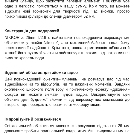
знімати бленду, щоб захистити передній елемент, і об’єктив усе
одно з легкістю поміститься у вашу сумку. Крім того, ви можете
відкрити нові горизонти для творчості під час зйомки, просто
прикріпивши фільтри до бленди діаметром 52 мм.
Конструкція для подорожей
NIKKOR Z 26mm f/2.8 є найтоншим повнокадровим ширококутним
об’єктивом у лінійці Nikon Z, але металевий байонет надає йому
переконливої надійності. Крім того, повна герметизація об’єктива й
кожної його рухомої частини забезпечують захист від потрапляння
пилу та крапель води.
Відмінний об’єктив для зйомки відео
Цей повнокадровий об’єктив-«млинець» не розчарує вас під час
відеозйомки чи то відоблогів, чи то важливих моментів. Завдяки
охопленню широкого поля зору й пригніченому ефекту «дихання»
фокуса ви можете знімати чудові кадри. Використовуйте цей
об’єктив для будь-якої зйомки – від ширококутних композицій до
інтерв’ю, що передають справжню атмосферу місця.
Імпровізуйте й розважайтеся
Світлосильний об’єктив-«млинець» із фокусною відстанню 26 мм
допоможе зробити оригінальний кадр, яким би швидкоплинним не