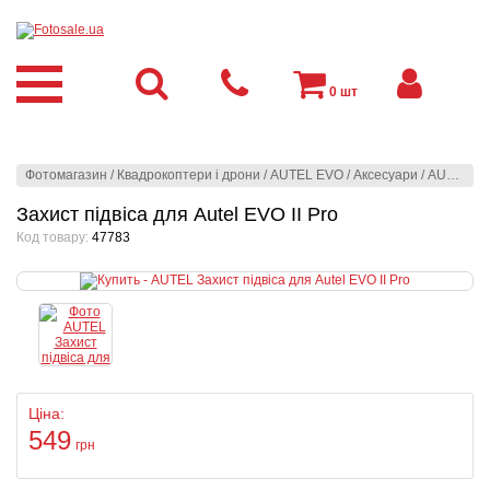
0
шт
Фотомагазин
/
Квадрокоптери і дрони
/
AUTEL EVO
/
Аксесуари
/
AUTEL
/
З
Захист підвіса для Autel EVO II Pro
Код товару:
47783
Ціна:
549
грн