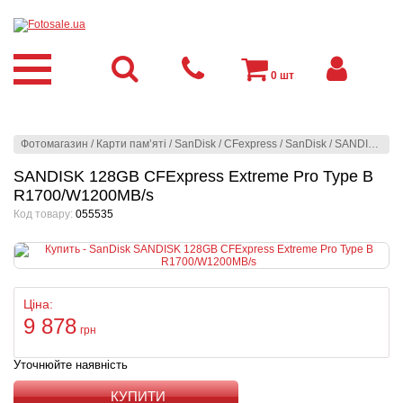
0
шт
Фотомагазин
/
Карти пам’яті
/
SanDisk
/
CFexpress
/
SanDisk
/
SANDISK 128GB CFExpress Extreme Pro Type B R1700/W1200MB/s
SANDISK 128GB CFExpress Extreme Pro Type B
R1700/W1200MB/s
Код товару:
055535
Ціна:
9 878
грн
Уточнюйте наявність
КУПИТИ