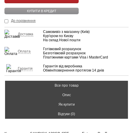
КУПИТИ В КРЕДИТ
До порівняння
Самовивіз з магазину (Київ)
Доставка
Кур'єром по Києву
На склад Нової пошти
Готівковий розрахунок
Оплата
Безготівковій розрахунок
Платіжними картами Visa і MasterCard
Гарантія від виробника
Гарантія
Обмін/повернення протягом 14 днів
Все про товар
Опис
Як купити
Відгуки (0)