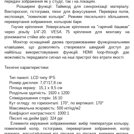
передачі зображення як у студії, так і на локаціях.
Розширені функції: Таймкод для синхронізації матеріалу.
Вектороскоп, гістограма, пікінг для фокусування. Перевірка полів,
експозиція, "помилкові кольори". Режими піксельного збільшення,
перевертання зображення, кольорові бари.
Гнучке кріплення: Універсальне кріплення на "гарячий башмак"
через різьбу 1/4"-20. VESA 75 кріплення для монтажу на
різноманітні стійки або штативи.
Монітор оснащений двома програмованими функціональними
клавішами, що дозволяють створювати швидкий доступ до
найбільш використовуваних функцій. HDMI loop-through дає
можливість передавати сигнал на інші пристрої без втрати якості.
Технічні характеристики:
Тип панелі: LCD типу IPS
Розмір дисплея: 7,0"/17,8 см
Площа екрану: 15,1 x 9,5 см
Роздільна здатність: 1920 x 1200
Співвідношення сторін: 16:10
Кут огляду: по горизонталі: 170°, по вертикалі: 170°
Максимальна яскравість: 500 ніт/кд/м2
Коефіцієнт контрастності: 1000:1
Пікселі на дюйм (ppi): 324 ppi
Елементи керування зображеннями: вибір температури кольору,
помилковий колір, гістограма, перевертання зображення, колір
маркера, масштабування від пікселя до пікселя, маркери екрана,