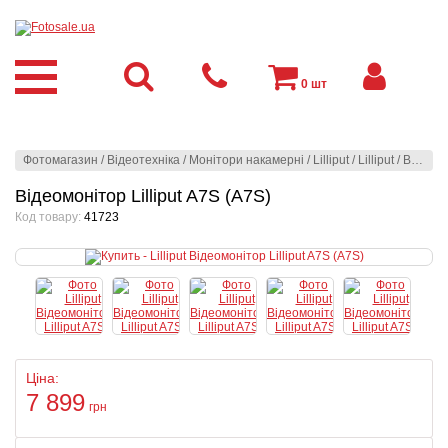
0
шт
Фотомагазин
/
Відеотехніка
/
Монітори накамерні
/
Lilliput
/
Lilliput
/
Відеомонітор Lilliput A7S (A7S)
Відеомонітор Lilliput A7S (A7S)
Код товару:
41723
Ціна:
7 899
грн