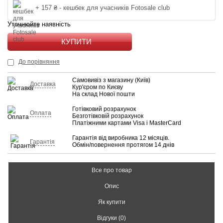
+ 157 ₴ - кешбек для учасників Fotosale club
Уточнюйте наявність
КУПИТИ
До порівняння
Самовивіз з магазину (Київ)
Доставка
Кур'єром по Києву
На склад Нової пошти
Готівковий розрахунок
Оплата
Безготівковій розрахунок
Платіжними картами Visa і MasterCard
Гарантія від виробника 12 місяців.
Гарантія
Обмін/повернення протягом 14 днів
Все про товар
Опис
Як купити
Відгуки (0)