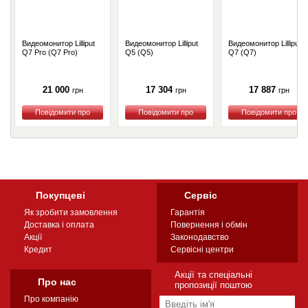
Видеомонитор Lilliput
Видеомонитор Lilliput
Видеомонитор Lilliput
Q7 Pro (Q7 Pro)
Q5 (Q5)
Q7 (Q7)
21 000
17 304
17 887
грн
грн
грн
Купити
Купити
Купити
Покупцеві
Сервіс
Як зробити замовлення
Гарантія
Доставка і оплата
Повернення і обмін
Акції
Законодавство
Кредит
Сервісні центри
Акції та спеціальні
Про нас
пропозиції поштою
Про компанію