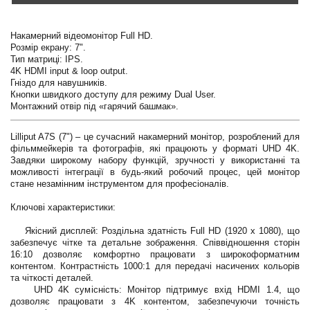
Накамерний відеомонітор Full HD.
Розмір екрану: 7".
Тип матриці: IPS.
4K HDMI input & loop output.
Гніздо для навушників.
Кнопки швидкого доступу для режиму Dual User.
Монтажний отвір під «гарячий башмак».
Lilliput A7S (7") – це сучасний накамерний монітор, розроблений для
фільммейкерів та фотографів, які працюють у форматі UHD 4K.
Завдяки широкому набору функцій, зручності у використанні та
можливості інтеграції в будь-який робочий процес, цей монітор
стане незамінним інструментом для професіоналів.
Ключові характеристики:
Якісний дисплей: Роздільна здатність Full HD (1920 x 1080), що
забезпечує чітке та детальне зображення. Співвідношення сторін
16:10 дозволяє комфортно працювати з широкоформатним
контентом. Контрастність 1000:1 для передачі насичених кольорів
та чіткості деталей.
UHD 4K сумісність: Монітор підтримує вхід HDMI 1.4, що
дозволяє працювати з 4K контентом, забезпечуючи точність