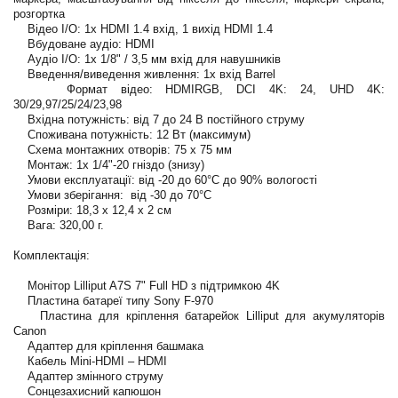
розгортка
Відео I/O: 1x HDMI 1.4 вхід, 1 вихід HDMI 1.4
Вбудоване аудіо: HDMI
Аудіо I/O: 1x 1/8" / 3,5 мм вхід для навушників
Введення/виведення живлення: 1x вхід Barrel
Формат відео: HDMIRGB, DCI 4K: 24, UHD 4K:
30/29,97/25/24/23,98
Вхідна потужність: від 7 до 24 В постійного струму
Споживана потужність: 12 Вт (максимум)
Схема монтажних отворів: 75 х 75 мм
Монтаж: 1x 1/4"-20 гніздо (знизу)
Умови експлуатації: від -20 до 60°C до 90% вологості
Умови зберігання: від -30 до 70°C
Розміри: 18,3 x 12,4 x 2 см
Вага: 320,00 г.
Комплектація:
Монітор Lilliput A7S 7" Full HD з підтримкою 4K
Пластина батареї типу Sony F-970
Пластина для кріплення батарейок Lilliput для акумуляторів
Canon
Адаптер для кріплення башмака
Кабель Mini-HDMI – HDMI
Адаптер змінного струму
Сонцезахисний капюшон