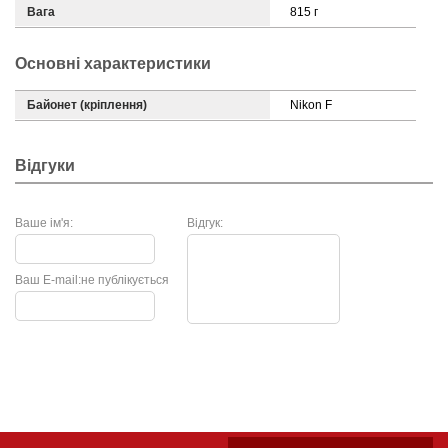
Вага
815 г
Основні характеристики
Байонет (кріплення)
Nikon F
Відгуки
Ваше ім'я:
Відгук:
Ваш E-mail:
не публікується