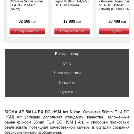
Об'єктив Sigma 50mm
Sigma 8-16mm F4,5-5,6
Об'єктив Sigma 35mm
f/1.4 DG HSM Art
DC HSM (Nikon)
f/1.4 DG HSM Art
(Nikon)
(Nikon) (С000003265)
32 508
17 999
30 488
грн
грн
грн
Купити
Купити
Купити
Все про товар
Опис
Характеристики
Як купити
Відгуки (0)
SIGMA AF 50/1,4 EX DG HSM Art Nikon
. Объектив 50mm F1.4 DG
HSM| Atr успешно дополняет стандарты качества, заложенные
ранее фиксом 35mm F1.4 DG HSM | Art, и способен полностью
реализовать потенциал качественной камеры в области создания
безукоризненного изображения.