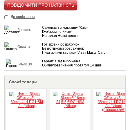
КУПИТИ
До порівняння
Самовивіз з магазину (Київ)
Доставка
Кур'єром по Києву
На склад Нової пошти
Готівковий розрахунок
Оплата
Безготівковій розрахунок
Платіжними картами Visa і MasterCard
Гарантія від виробника
Гарантія
Обмін/повернення протягом 14 днів
Схожі товари