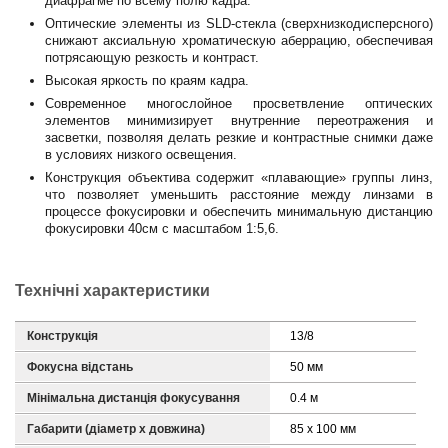
диафрагме по всему полю кадра.
Оптические элементы из SLD-стекла (сверхнизкодисперсного)
снижают аксиальную хроматическую аберрацию, обеспечивая
потрясающую резкость и контраст.
Высокая яркость по краям кадра.
Современное многослойное просветвление оптических
элементов минимизирует внутренние переотражения и
засветки, позволяя делать резкие и контрастные снимки даже
в условиях низкого освещения.
Конструкция объектива содержит «плавающие» группы линз,
что позволяет уменьшить расстояние между линзами в
процессе фокусировки и обеспечить минимальную дистанцию
фокусировки 40см с масштабом 1:5,6.
Технічні характеристики
Конструкція
13/8
Фокусна відстань
50 мм
Мінімальна дистанція фокусування
0.4 м
Габарити (діаметр х довжина)
85 x 100 мм