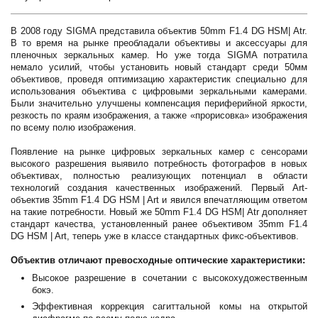
В 2008 году SIGMA представила объектив 50mm F1.4 DG HSM| Atr.
В то время на рынке преобладали объективы и аксессуары для
пленочных зеркальных камер. Но уже тогда SIGMA потратила
немало усилий, чтобы установить новый стандарт среди 50мм
объективов, проведя оптимизацию характеристик специально для
использования объектива с цифровыми зеркальными камерами.
Были значительно улучшены компенсация периферийной яркости,
резкость по краям изображения, а также «прорисовка» изображения
по всему полю изображения.
Появление на рынке цифровых зеркальных камер с сенсорами
высокого разрешения выявило потребность фотографов в новых
объективах, полностью реализующих потенциал в области
технологий создания качественных изображений. Первый Art-
объектив 35mm F1.4 DG HSM | Art и явился впечатляющим ответом
на такие потребности. Новый же 50mm F1.4 DG HSM| Atr дополняет
стандарт качества, установленный ранее объективом 35mm F1.4
DG HSM | Art, теперь уже в классе стандартных фикс-объективов.
Объектив отличают превосходные оптические характеристики:
Высокое разрешение в сочетании с высокохудожественным
бокэ.
Эффективная коррекция сагиттальной комы на открытой