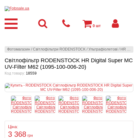
0
шт
Фотомагазин
/
Світлофільтри RODENSTOCK
/
Ультрафіолетові
/
HR Digital Super - Мультипросвітлені
Світлофільтр RODENSTOCK HR Digital Super MC
UV-Filter M62 (1095-100-006-20)
Код товару:
18559
Ціна:
3 368
грн