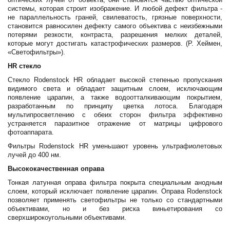
системы, которая строит изображение. И любой дефект фильтра -
не параллельность граней, свилеватость, грязные поверхности,
становится равносилен дефекту самого объектива с неизбежными
потерями резкости, контраста, разрешения мелких деталей,
которые могут достигать катастрофических размеров. (Р. Хеймен,
«Светофильтры»).
HR стекло
Стекло Rodenstock HR обладает высокой степенью пропускания
видимого света и обладает защитным слоем, исключающим
появление царапин, а также водоотталкивающим покрытием,
разработанным по принципу цветка лотоса. Благодаря
мультипросветлению с обеих сторон фильтра эффективно
устраняется паразитное отражение от матрицы цифрового
фотоаппарата.
Фильтры Rodenstock HR уменьшают уровень ультрафиолетовых
лучей до 400 нм.
Высококачественная оправа
Тонкая латунная оправа фильтра покрыта специальным анодным
слоем, который исключает появление царапин. Оправа Rodenstock
позволяет применять светофильтры не только со стандартными
объективами, но и без риска виньетирования со
сверхширокоугольными объективами.