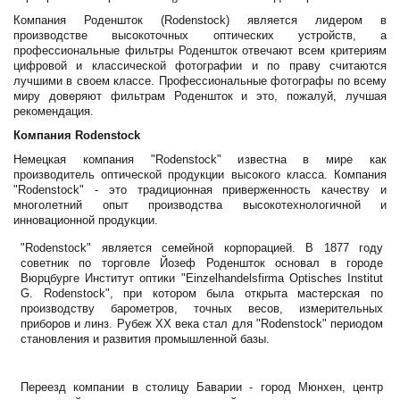
Компания Роденшток (Rodenstock) является лидером в
производстве высокоточных оптических устройств, а
профессиональные фильтры Роденшток отвечают всем критериям
цифровой и классической фотографии и по праву считаются
лучшими в своем классе. Профессиональные фотографы по всему
миру доверяют фильтрам Роденшток и это, пожалуй, лучшая
рекомендация.
Компания Rodenstock
Немецкая компания "Rodenstock" известна в мире как
производитель оптической продукции высокого класса. Компания
"Rodenstock" - это традиционная приверженность качеству и
многолетний опыт производства высокотехнологичной и
инновационной продукции.
"Rodenstock" является семейной корпорацией. В 1877 году
советник по торговле Йозеф Роденшток основал в городе
Вюрцбурге Институт оптики "Einzelhandelsfirma Optisches Institut
G. Rodenstock", при котором была открыта мастерская по
производству барометров, точных весов, измерительных
приборов и линз. Рубеж XX века стал для "Rodenstock" периодом
становления и развития промышленной базы.
Переезд компании в столицу Баварии - город Мюнхен, центр