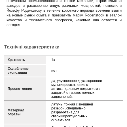
оптической промышленности и тонкой механики, строительство
заводов и расширение индустриальных мощностей, позволили
Йозефу Роденштоку в течение короткого периода времени выйти
на новые рынки сбыта и превратить марку Rodenstock в эталон
качества и технического прогресса, каковым она остается и
сегодня.
Технічні характеристики
Кратность
1х
Ослабление
нет
экспозиции
да, улучшенное двухстороннее
мультипросветление с
Просветление
антивандальным покрытием и
защитой от всевозможных
загрязнений.
латунь, тонкая с внешней
резьбой, специально
Материал
разработана для
оправы
сверхширокоугольных
объективов.