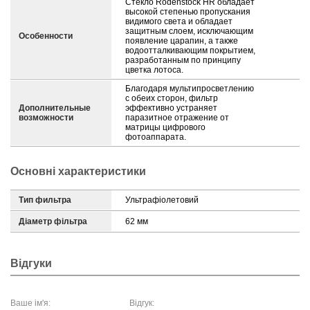
Стекло Rodenstock HR обладает
высокой степенью пропускания
видимого света и обладает
защитным слоем, исключающим
Особенности
появление царапин, а также
водоотталкивающим покрытием,
разработанным по принципу
цветка лотоса.
Благодаря мультипросветлению
с обеих сторон, фильтр
Дополнительные
эффективно устраняет
возможности
паразитное отражение от
матрицы цифрового
фотоаппарата.
Основні характеристики
Тип фильтра
Ультрафіолетовий
Діаметр фільтра
62 мм
Відгуки
Ваше ім'я:
Відгук: