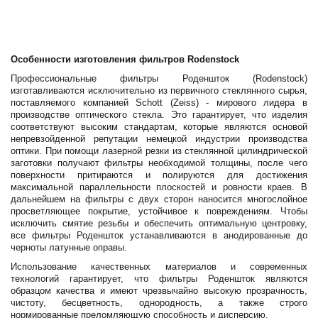
Особенности изготовления фильтров Rodenstock
Профессиональные фильтры Роденшток (Rodenstock)
изготавливаются исключительно из первичного стеклянного сырья,
поставляемого компанией Schott (Zeiss) - мирового лидера в
производстве оптического стекла. Это гарантирует, что изделия
соответствуют высоким стандартам, которые являются основой
непревзойденной репутации немецкой индустрии производства
оптики. При помощи лазерной резки из стеклянной цилиндрической
заготовки получают фильтры необходимой толщины, после чего
поверхности притираются и полируются для достижения
максимальной параллельности плоскостей и ровности краев. В
дальнейшем на фильтры с двух сторон наносится многослойное
просветляющее покрытие, устойчивое к повреждениям. Чтобы
исключить смятие резьбы и обеспечить оптимальную центровку,
все фильтры Роденшток устанавливаются в анодированные до
черноты латунные оправы.
Использование качественных материалов и современных
технологий гарантирует, что фильтры Роденшток являются
образцом качества и имеют чрезвычайно высокую прозрачность,
чистоту, бесцветность, однородность, а также строго
нормированные преломляющую способность и дисперсию.