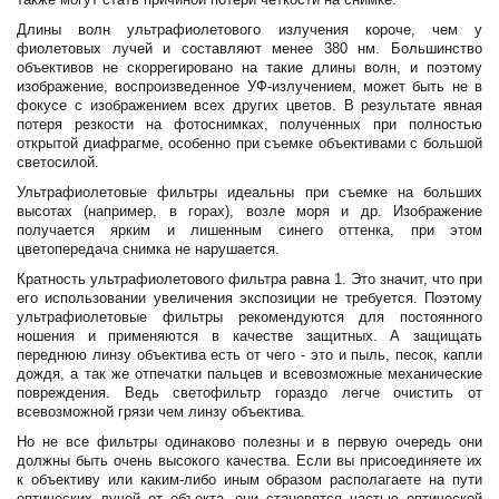
Длины волн ультрафиолетового излучения короче, чем у
фиолетовых лучей и составляют менее 380 нм. Большинство
объективов не скоррегировано на такие длины волн, и поэтому
изображение, воспроизведенное УФ-излучением, может быть не в
фокусе с изображением всех других цветов. В результате явная
потеря резкости на фотоснимках, полученных при полностью
открытой диафрагме, особенно при съемке объективами с большой
светосилой.
Ультрафиолетовые фильтры идеальны при съемке на больших
высотах (например, в горах), возле моря и др. Изображение
получается ярким и лишенным синего оттенка, при этом
цветопередача снимка не нарушается.
Кратность ультрафиолетового фильтра равна 1. Это значит, что при
его использовании увеличения экспозиции не требуется. Поэтому
ультрафиолетовые фильтры рекомендуются для постоянного
ношения и применяются в качестве защитных. А защищать
переднюю линзу объектива есть от чего - это и пыль, песок, капли
дождя, а так же отпечатки пальцев и всевозможные механические
повреждения. Ведь светофильтр гораздо легче очистить от
всевозможной грязи чем линзу объектива.
Но не все фильтры одинаково полезны и в первую очередь они
должны быть очень высокого качества. Если вы присоединяете их
к объективу или каким-либо иным образом располагаете на пути
оптических лучей от объекта, они становятся частью оптической