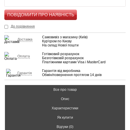
КУПИТИ
До порівняння
Самовивіз з магазину (Київ)
Доставка
Кур'єром по Києву
На склад Нової пошти
Готівковий розрахунок
Оплата
Безготівковій розрахунок
Платіжними картами Visa і MasterCard
Гарантія від виробника
Гарантія
Обмін/повернення протягом 14 днів
Все про товар
Опис
Характеристики
Як купити
Відгуки (0)