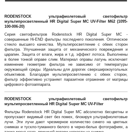
RODENSTOCK ультрафиолетовый светофильтр
мультипросветленный HR Digital Super MC UV-Filter M62 (1095-
100-006-20)
Серия светофильтров Rodenstock HR Digital Super MC -
совершенные Hi-END фильтры последнего поколения. Оптическое
стекло высшего качества. Мультипросветление с обеих сторон
фильтра. Улучшенная защита от механического повреждения и
царапин. Защита от влаги, жира и т.д. эффект лотоса. Выполнены
в более тонкой оправе слим. Материал оправы латунь исключает
изменение геометрии фильтра не зависимо от температуры
окружающей среды. Идеальны для дорогих сверхширокоугольных
объективов. Благодаря мультипросветлению с обеих сторон,
фильтр эффективно устраняет паразитное отражение от матрицы
цифрового фотоаппарата.
RODENSTOCK ультрафиолетовый светофильтр
мультипросветленный HR Digital Super MC UV-Filter
Фильтры Rodenstock HR Digital Super MC абсолютно бесцветны и
пропускают видимый свет без помех, блокируя ультрафиолетовые
лучи. Эти лучи дают чрезмерное количество синего на цветных
снимках и тускло-туманного белого в черно-белых фотографиях, а
также могут стать причиной потери четкости на снимке.