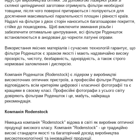
індустрії виробництва оптики. За допомогою лазерної різки зі
скляної циліндричної заготовки отримують фільтри необхідної
товщини, після чого поверхні притираються і поліруються для
досягнення максимальної паралельності площин і рівності країв.
Надалі на фільтри з двох сторін наноситься багатошарове покриття,
стійке до пошкоджень. Щоб виключити зминання різьби і
забезпечити оптимальне центрування, всі фільтри Роденшток
встановлюються в анодовані до чорноти латунні оправи.
Використання якісних матеріалів і сучасних технологій гарантує, що
фільтри Роденшток є зразком якості і мають надзвичайно високу
прозорість, чистоту, безбарвність, однорідність, а також строго
нормовані заломлення і дисперсію.
Компанія Роденшток (Rodenstock) є лідером у виробництві
високоточних оптичних пристроїв, а професійні фільтри Роденшток
відповідають всім критеріям цифрової і класичної фотографії та є
кращими в своєму класі. Професійні фотографи з усього світу
довіряють фільтрам Роденшток і це, мабуть, найкраща
рекомендація.
Компанія Rodenstock
Німецька компанія "Rodenstock" відома в світі як виробник оптичної
продукції високого класу. Компанія "Rodenstock" - це традиційно
високі стандарти якості та багаторічний досвід виробництва
високотехнологічної та інноваційної продукції.