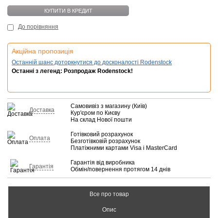
КУПИТИ В КРЕДИТ
До порівняння
Акційна пропозиція
Останній шанс доторкнутися до досконалості Rodenstock
Останні з легенд: Розпродаж Rodenstock!
Самовивіз з магазину (Київ)
Доставка
Кур'єром по Києву
На склад Нової пошти
Готівковий розрахунок
Оплата
Безготівковій розрахунок
Платіжними картами Visa і MasterCard
Гарантія від виробника
Гарантія
Обмін/повернення протягом 14 днів
Все про товар
Опис