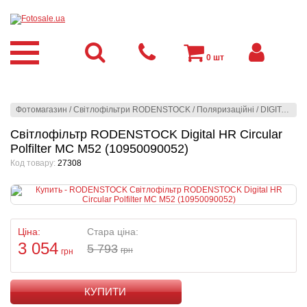
0
шт
Фотомагазин
/
Світлофільтри RODENSTOCK
/
Поляризаційні
/
DIGITAL HR - Мультипросвітлені
Світлофільтр RODENSTOCK Digital HR Circular
Polfilter MC M52 (10950090052)
Код товару:
27308
Ціна:
Стара ціна:
3 054
5 793
грн
грн
КУПИТИ