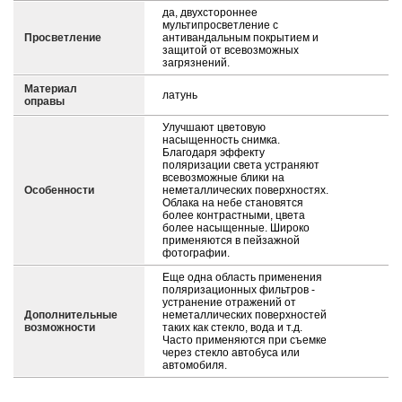
да, двухстороннее
мультипросветление с
Просветление
антивандальным покрытием и
защитой от всевозможных
загрязнений.
Материал
латунь
оправы
Улучшают цветовую
насыщенность снимка.
Благодаря эффекту
поляризации света устраняют
всевозможные блики на
Особенности
неметаллических поверхностях.
Облака на небе становятся
более контрастными, цвета
более насыщенные. Широко
применяются в пейзажной
фотографии.
Еще одна область применения
поляризационных фильтров -
устранение отражений от
Дополнительные
неметаллических поверхностей
возможности
таких как стекло, вода и т.д.
Часто применяются при съемке
через стекло автобуса или
автомобиля.