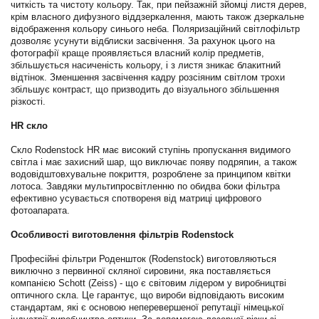
читкість та чистоту кольору. Так, при пейзажній зйомці листя дерев,
крім власного дифузного віддзеркалення, мають також дзеркальне
відображення кольору синього неба. Поляризаційний світлофільтр
дозволяє усунути відблиски засвічення. За рахунок цього на
фотографії краще проявляється власний колір предметів,
збільшується насиченість кольору, і з листя зникає блакитний
відтінок. Зменшення засвічення кадру розсіяним світлом трохи
збільшує контраст, що призводить до візуального збільшення
різкості.
HR скло
Скло Rodenstock HR має високий ступінь пропускання видимого
світла і має захисний шар, що виключає появу подряпин, а також
водовідштовхувальне покриття, розроблене за принципом квітки
лотоса. Завдяки мультипросвітленню по обидва боки фільтра
ефективно усувається спотвореня від матриці цифрового
фотоапарата.
Особливості виготовлення фільтрів Rodenstock
Професійні фільтри Роденшток (Rodenstock) виготовляються
виключно з первинної скляної сировини, яка поставляється
компанією Schott (Zeiss) - що є світовим лідером у виробництві
оптичного скла. Це гарантує, що вироби відповідають високим
стандартам, які є основою неперевершеної репутації німецької