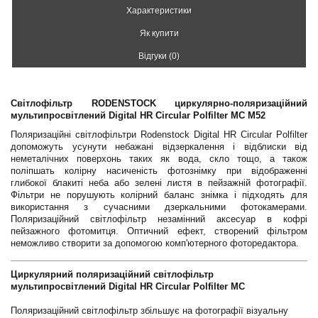
Характеристики
Як купити
Відгуки (0)
Світлофільтр RODENSTOCK циркулярно-поляризаційний
мультипросвітлений Digital HR Circular Polfilter MC M52
Поляризаційні світлофільтри Rodenstock Digital HR Circular Polfilter
допоможуть усунути небажані відзеркалення і відблиски від
неметалічних поверхонь таких як вода, скло тощо, а також
поліпшать колірну насиченість фотознімку при відображенні
глибокої блакиті неба або зелені листя в пейзажній фотографії.
Фільтри не порушують колірний баланс знімка і підходять для
використання з сучасними дзеркальними фотокамерами.
Поляризаційний світлофільтр незамінний аксесуар в кофрі
пейзажного фотомитця. Оптичний ефект, створений фільтром
неможливо створити за допомогою комп'ютерного фоторедактора.
Циркулярний поляризаційний світлофільтр
мультипросвітлений Digital HR Circular Polfilter MC
Поляризаційний світлофільтр збільшує на фотографії візуальну