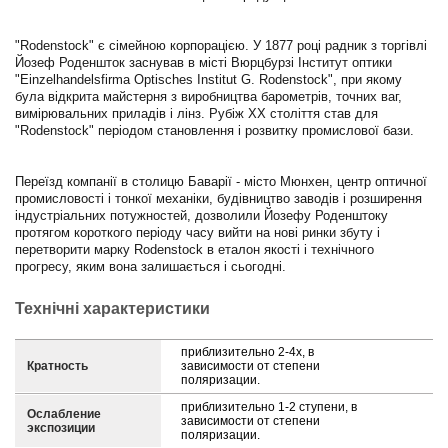
"Rodenstock" є сімейною корпорацією. У 1877 році радник з торгівлі
Йозеф Роденшток заснував в місті Вюрцбурзі Інститут оптики
"Einzelhandelsfirma Optisches Institut G. Rodenstock", при якому
була відкрита майстерня з виробництва барометрів, точних ваг,
вимірювальних приладів і лінз. Рубіж XX століття став для
"Rodenstock" періодом становлення і розвитку промислової бази.
Переїзд компанії в столицю Баварії - місто Мюнхен, центр оптичної
промисловості і тонкої механіки, будівництво заводів і розширення
індустріальних потужностей, дозволили Йозефу Роденштоку
протягом короткого періоду часу вийти на нові ринки збуту і
перетворити марку Rodenstock в еталон якості і технічного
прогресу, яким вона залишається і сьогодні.
Технічні характеристики
приблизительно 2-4х, в
Кратность
зависимости от степени
поляризации.
приблизительно 1-2 ступени, в
Ослабление
зависимости от степени
экспозиции
поляризации.