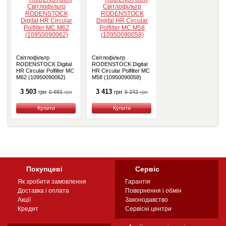
Світлофільтр
Світлофільтр
RODENSTOCK Digital
RODENSTOCK Digital
HR Circular Polfilter MC
HR Circular Polfilter MC
M62 (10950090062)
M58 (10950090058)
3 503
3 413
6 691
грн
6 242
грн
грн
грн
Купити
Купити
Покупцеві
Сервіс
Як зробити замовлення
Гарантія
Доставка і оплата
Повернення і обмін
Акції
Законодавство
Кредит
Сервісні центри