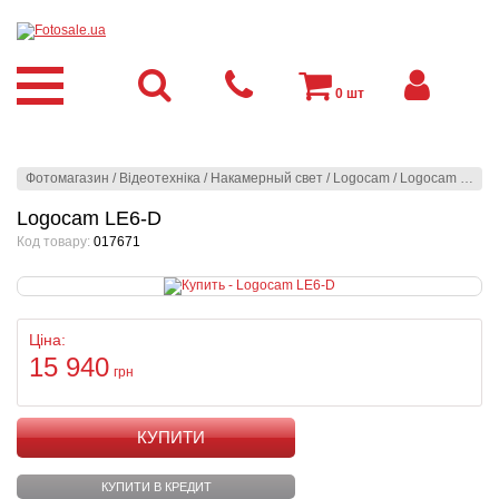
0
шт
Фотомагазин
/
Відеотехніка
/
Накамерный свет
/
Logocam
/
Logocam LE6-D
Logocam LE6-D
Код товару:
017671
Ціна:
15 940
грн
КУПИТИ
КУПИТИ В КРЕДИТ