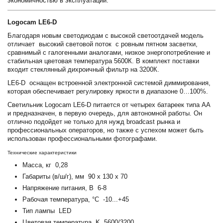
экономичностью в эксплуатации.
Logocam LE6-D
Благодаря новым светодиодам с высокой светоотдачей модель
отличает высокий световой поток с ровным пятном засветки,
сравнимый с галогенными аналогами, низкое энергопотребление и
стабильная цветовая температура 5600К. В комплект поставки
входит стеклянный дихроичный фильтр на 3200К.
LE6-D оснащен встроенной электронной системой диммирования,
которая обеспечивает регулировку яркости в диапазоне 0…100%.
Светильник Logocam LE6-D питается от четырех батареек типа АА
и предназначен, в первую очередь, для автономной работы. Он
отлично подойдет не только для нужд broadcast рынка и
профессиональных операторов, но также с успехом может быть
использован профессиональными фотографами.
Технические характеристики
Масса, кг 0,28
Габариты (в/ш/г), мм 90 х 130 х 70
Напряжение питания, В 6-8
Рабочая температура, °C -10...+45
Тип лампы LED
Цветовая температура, K 5600/3200