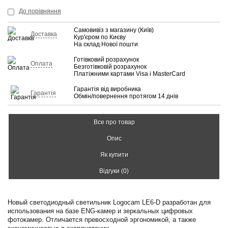
До порівняння
Самовивіз з магазину (Київ)
Доставка
Кур'єром по Києву
На склад Нової пошти
Готівковий розрахунок
Оплата
Безготівковій розрахунок
Платіжними картами Visa і MasterCard
Гарантія від виробника
Гарантія
Обмін/повернення протягом 14 днів
Все про товар
Опис
Як купити
Відгуки (0)
Новый светодиодный светильник Logocam LE6-D разработан для
использования на базе ENG-камер и зеркальных цифровых
фотокамер. Отличается превосходной эргономикой, а также