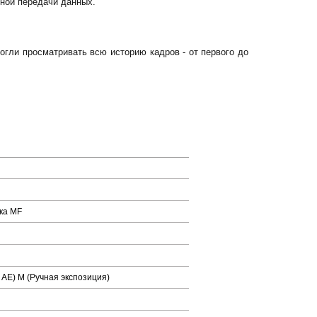
ьной передачи данных.
гли просматривать всю историю кадров - от первого до
ка MF
 AE) M (Ручная экспозиция)