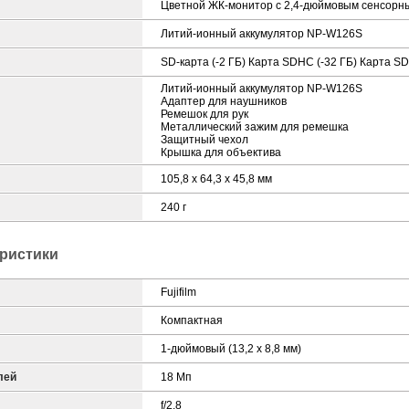
Цветной ЖК-монитор с 2,4-дюймовым сенсорн
Литий-ионный аккумулятор NP-W126S
SD-карта (-2 ГБ) Карта SDHC (-32 ГБ) Карта SD
Литий-ионный аккумулятор NP-W126S
Адаптер для наушников
Ремешок для рук
Металлический зажим для ремешка
Защитный чехол
Крышка для объектива
105,8 х 64,3 х 45,8 мм
240 г
ристики
Fujifilm
Компактная
1-дюймовый (13,2 x 8,8 мм)
лей
18 Мп
f/2.8