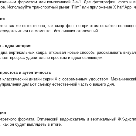
кальным форматом или композицией 2-в-1. Две фотографии, фото и ви
ое. Используйте транспортный рычаг “Film” или приложение X half App, ч
фия
тся так же естественно, как смартфон, но при этом остаётся полноц
средоточиться на моменте - без лишних отвлечений.
ы - одна история
 два вертикальных кадра, открывая новые способы рассказывать визуал
елает процесс удивительно простым и вдохновляющим.
 простота и аутентичность
ет классический дизайн серии X с современным удобством. Механически
управления делают съёмку естественной частью вашего дня.
ция
третного формата. Оптический видоискатель и вертикальный ЖК-диспл
, как он будет выглядеть в итоге.