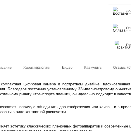
До
Оп
Га
исание
Характеристики
Видео
Как купить
Отзывы (0
 компактная цифровая камера в портретном дизайне, вдохновленна
ния. Благодаря постоянно установленному 32-миллиметровому объектив
ктильному рычагу «транспорта пленки», он идеально подходит в качеств
позволяет напрямую объединять два изображения или клипа - и в прил
ованы в виде контактной распечатки.
иняет эстетику классических плёночных фотоаппаратов и современные ц