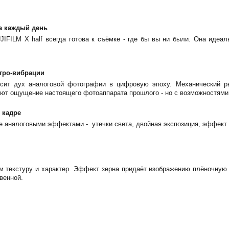
а каждый день
UJIFILM X half всегда готова к съёмке - где бы вы ни были. Она иде
тро-вибрации
осит дух аналоговой фотографии в цифровую эпоху. Механический ры
ют ощущение настоящего фотоаппарата прошлого - но с возможностями
 кадре
 аналоговыми эффектами - утечки света, двойная экспозиция, эффект 
м текстуру и характер. Эффект зерна придаёт изображению плёночную
венной.