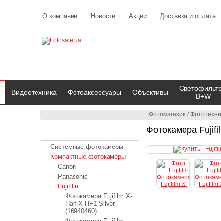
О компании
Новости
Акции
Доставка и оплата
Светофильт
Видеотехника
Фотоаксессуары
Объективы
B+W
Фотомагазин
/
Фототехни
Фотокамера Fujifi
Фототехника
Системные фотокамеры
Компактные фотокамеры
Canon
Panasonic
Fujifilm
Фотокамера Fujifilm X-
Half X-HF1 Silver
(16940460)
Фотокамера Fujifilm