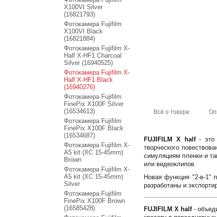
X100VI Silver
(16821793)
Фотокамера Fujifilm
X100VI Black
(16821884)
Фотокамера Fujifilm X-
Half X-HF1 Charcoal
Silver (16940525)
Фотокамера Fujifilm X-
Half X-HF1 Black
(16940276)
Фотокамера Fujifilm
FinePix X100F Silver
(16534613)
Всё о товаре
Оп
Фотокамера Fujifilm
FinePix X100F Black
(16534687)
FUJIFILM X half
- это
Фотокамера Fujifilm X-
творческого повествова
A5 kit (XC 15-45mm)
симуляциям пленки и та
Brown
или видеоклипов.
Фотокамера Fujifilm X-
A5 kit (XC 15-45mm)
Новая функция "2-в-1" 
Silver
разработаны и экспортир
Фотокамера Fujifilm
FinePix X100F Brown
(16585428)
FUJIFILM X half
- объед