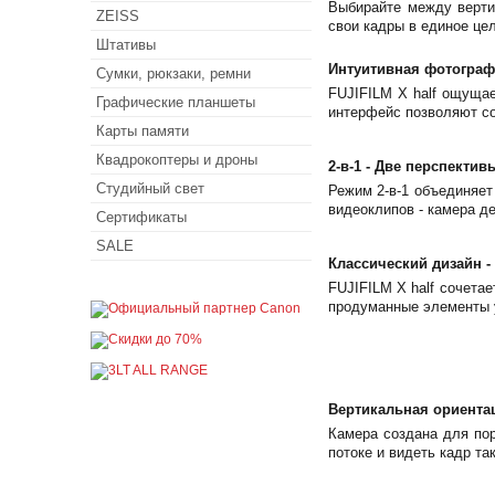
Выбирайте между верти
ZEISS
свои кадры в единое цел
Штативы
Интуитивная фотогра
Сумки, рюкзаки, ремни
FUJIFILM X half ощущае
Графические планшеты
интерфейс позволяют со
Карты памяти
Квадрокоптеры и дроны
2-в-1 - Две перспектив
Студийный свет
Режим 2-в-1 объединяет
видеоклипов - камера д
Сертификаты
SALE
Классический дизайн -
FUJIFILM X half сочета
продуманные элементы 
Вертикальная ориента
Камера создана для пор
потоке и видеть кадр так