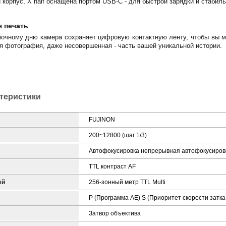
 корпус, X half оснащена портом USB-C - для быстрой зарядки и стабил
я печать
чному дню камера сохраняет цифровую контактную ленту, чтобы вы мо
я фотография, даже несовершенная - часть вашей уникальной истории.
ктеристики
FUJINON
200~12800 (шаг 1/3)
Автофокусировка непрерывная автофокусиров
TTL контраст AF
ей
256-зонный метр TTL Multi
P (Программа AE) S (Приоритет скорости затка
Затвор объектива