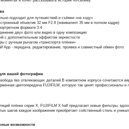
 моментах и хочет рассказывать истории по-своему.
ва
еально подходит для путешествий и съёмки «на ходу»
встроенный объектив 32 мм F2.8 (эквивалент 35 мм в полном кадре)
портретном формате 3:4
единение двух фото или видео в одну композицию
ций с дополнительным эффектом зернистости
ры с ручным рычагом «транспорта плёнки»
lf App - передача, редактирование, проявка и совместный обмен фото
для вашей фотографии
я свобода без отвлекающих деталей.В компактном корпусе сочетаются 
ирменная цветопередача FUJIFILM, которую так ценят профессионалы и 
яций плёнки серии X, FUJIFILM X half предлагает новые фильтры, вдо
стых шагов каждое изображение приобретает собственный стиль и уникал
ечные возможности