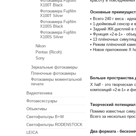
красоту в повседневных
Фотокамера Fujifilm
X100T Black
Фотокамера Fujifilm
Основные преимущест
X100T Silver
• Всего 240 г веса - ид
Фотокамера Fujifilm
• 1-дюймовый сенсор и 
X100S Black
• Задний ЖК-дисплей в 
Фотокамера Fujifilm
• Функция «2-в-1» - объ
X100S Silver
• 13 плёночных симуля
• Режим плёночной каме
Nikon
• Новое приложение X ha
Pentax (Ricoh)
Sony
Зеркальные фотокамеры
Пленочные фотокамеры
Больше пространства 
Фотокамеры моментальной
печати
X half - это творческа
композиций «2-в-1» и ф
Видеотехника
Фотоаксессуары
Творческий потенциал
Объективы
Помимо известных симул
Всего за несколько про
Светофильтры B+W
Светофильтры RODENSTOCK
Два формата - бескон
LEICA