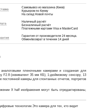
Самовывоз из магазина (Киев)
ставка
Курьером по Киеву
На склад Новой почты
Наличный расчёт
лата
Безналичный расчёт
Платежными картами Visa и MasterCard
Гарантия от производителя 24 месяца.
рантия
Обмен/возврат в течении 14 дней
)
я аналоговыми пленочными камерами и созданная для
у F2.8 (эквивалент 35 мм КБ), 1-дюймовому сенсору, 13
е постоянной камеры для спонтанных отчетов, портретов
ожении X half изображения могут быть отредактированы,
ифровые технологии.Это камера для тех, кто видит