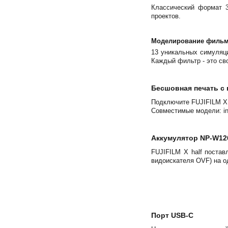
Классический формат 3
проектов.
Моделирование филь
13 уникальных симуляци
Каждый фильтр - это св
Бесшовная печать с
Подключите FUJIFILM X 
Совместимые модели: ins
Аккумулятор NP-W12
FUJIFILM X half поста
видоискателя OVF) на о
Порт USB-C