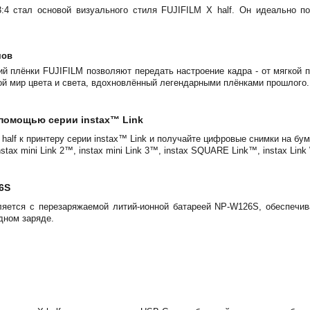
:4 стал основой визуального стиля FUJIFILM X half. Он идеально п
мов
й плёнки FUJIFILM позволяют передать настроение кадра - от мягкой 
ой мир цвета и света, вдохновлённый легендарными плёнками прошлого.
 помощью серии instax™ Link
half к принтеру серии instax™ Link и получайте цифровые снимки на бу
tax mini Link 2™, instax mini Link 3™, instax SQUARE Link™, instax Li
6S
вляется с перезаряжаемой литий-ионной батареей NP-W126S, обеспечив
дном заряде.