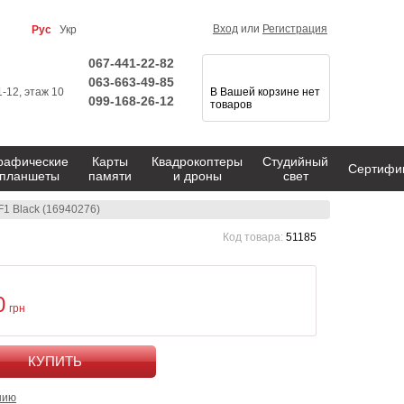
Вход
или
Регистрация
Рус
Укр
067-441-22-82
063-663-49-85
1-12, этаж 10
В Вашей корзине нет
099-168-26-12
товаров
рафические
Карты
Квадрокоптеры
Студийный
Сертифи
планшеты
памяти
и дроны
свет
F1 Black (16940276)
Код товара:
51185
0
грн
КУПИТЬ
нию