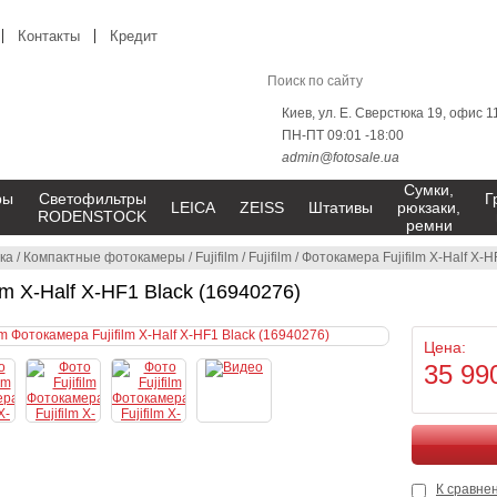
Контакты
Кредит
Киев, ул. Е. Сверстюка 19, офис 1
ПН-ПТ 09:01 -18:00
admin@fotosale.ua
Сумки,
ры
Светофильтры
Г
LEICA
ZEISS
Штативы
рюкзаки,
RODENSTOCK
ремни
ка
/
Компактные фотокамеры
/
Fujifilm
/
Fujifilm
/
Фотокамера Fujifilm X-Half X-H
lm X-Half X-HF1 Black (16940276)
Цена:
35 99
К сравне