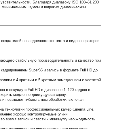
 чувствительности. Благодаря диапазону ISO 100–51 200
, с минимальным шумом и широким динамическим
создателей повседневного контента и видеооператоров
ивающего стабильную производительность и качество при
 кадрированием Super35 и запись в формате Full HD до
ролики с 4-кратным и 5-кратным замедлением с частотой
в в секунду и Full HD в диапазоне 1–120 кадров в
ускорить медленно движущуюся сцену.
а и повышают гибкость постобработки, включая
 на технологии профессиональных камер Cinema Line,
собенно хорошо контролируемые блики.
 во время записи и свести к минимуму необходимость
ятого материала или предварительного просмотра