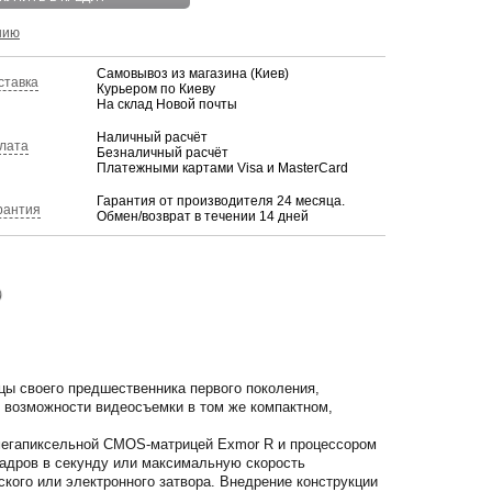
нию
Самовывоз из магазина (Киев)
ставка
Курьером по Киеву
На склад Новой почты
Наличный расчёт
лата
Безналичный расчёт
Платежными картами Visa и MasterCard
Гарантия от производителя 24 месяца.
рантия
Обмен/возврат в течении 14 дней
)
цы своего предшественника первого поколения,
 возможности видеосъемки в том же компактном,
-мегапиксельной CMOS-матрицей Exmor R и процессором
кадров в секунду или максимальную скорость
кого или электронного затвора. Внедрение конструкции