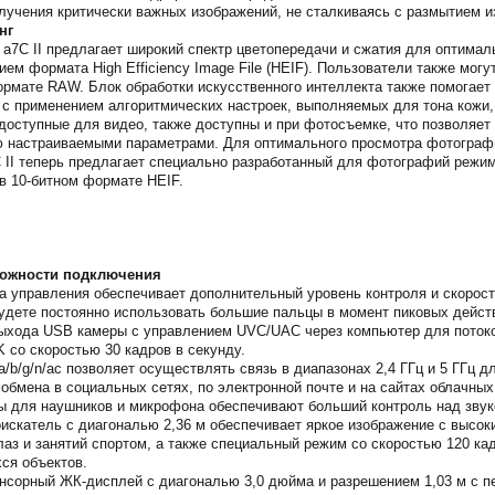
лучения критически важных изображений, не сталкиваясь с размытием и
нг
a7C II предлагает широкий спектр цветопередачи и сжатия для оптимал
ием формата High Efficiency Image File (HEIF). Пользователи также мо
ормате RAW. Блок обработки искусственного интеллекта также помогает
с применением алгоритмических настроек, выполняемых для тона кожи, 
, доступные для видео, также доступны и при фотосъемке, что позволяе
ю настраиваемыми параметрами. Для оптимального просмотра фотограф
 II теперь предлагает специально разработанный для фотографий режим
в 10-битном формате HEIF.
можности подключения
а управления обеспечивает дополнительный уровень контроля и скорости
 будете постоянно использовать большие пальцы в момент пиковых дейст
ыхода USB камеры с управлением UVC/UAC через компьютер для потоко
 со скоростью 30 кадров в секунду.
a/b/g/n/ac позволяет осуществлять связь в диапазонах 2,4 ГГц и 5 ГГц
 обмена в социальных сетях, по электронной почте и на сайтах облачны
ы для наушников и микрофона обеспечивают больший контроль над звук
скатель с диагональю 2,36 м обеспечивает яркое изображение с высок
лаз и занятий спортом, а также специальный режим со скоростью 120 ка
ся объектов.
сорный ЖК-дисплей с диагональю 3,0 дюйма и разрешением 1,03 м с п