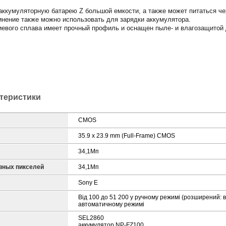
ккумуляторную батарею Z большой емкости, а также может питаться ч
инение также можно использовать для зарядки аккумулятора.
иевого сплава имеет прочный профиль и оснащен пыле- и влагозащитой
ктеристики
CMOS
35.9 x 23.9 mm (Full-Frame) CMOS
34,1Мп
вных пикселей
34,1Мп
Sony E
Від 100 до 51 200 у ручному режимі (розширений: ві
автоматичному режимі
SEL2860
аккумулятор NP-FZ100