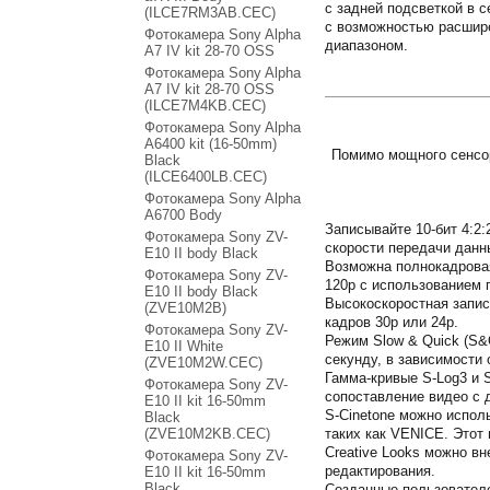
с задней подсветкой в 
(ILCE7RM3AB.CEC)
с возможностью расшир
Фотокамера Sony Alpha
диапазоном.
A7 IV kit 28-70 OSS
Фотокамера Sony Alpha
A7 IV kit 28-70 OSS
(ILCE7M4KB.CEC)
Фотокамера Sony Alpha
A6400 kit (16-50mm)
Помимо мощного сенсор
Black
(ILCE6400LB.CEC)
Фотокамера Sony Alpha
A6700 Body
Записывайте 10-бит 4:2
Фотокамера Sony ZV-
скорости передачи данн
E10 II body Black
Возможна полнокадровая
Фотокамера Sony ZV-
120p с использованием 
E10 II body Black
Высокоскоростная запис
(ZVE10M2B)
кадров 30p или 24p.
Фотокамера Sony ZV-
Режим Slow & Quick (S&Q
E10 II White
секунду, в зависимости
(ZVE10M2W.CEC)
Гамма-кривые S-Log3 и 
Фотокамера Sony ZV-
сопоставление видео с д
E10 II kit 16-50mm
S-Cinetone можно испол
Black
(ZVE10M2KB.CEC)
таких как VENICE. Этот
Creative Looks можно в
Фотокамера Sony ZV-
редактирования.
E10 II kit 16-50mm
Black
Созданные пользователе