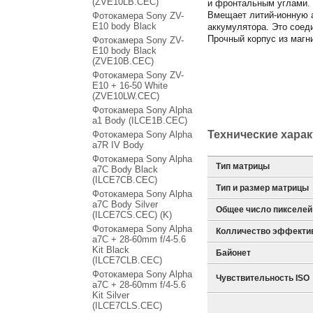
(ZVE10LB.CEC)
и фронтальным углами.
Вмещает литий-ионную а
Фотокамера Sony ZV-
E10 body Black
аккумулятора. Это соед
Прочный корпус из магн
Фотокамера Sony ZV-
E10 body Black
(ZVE10B.CEC)
Фотокамера Sony ZV-
E10 + 16-50 White
(ZVE10LW.CEC)
Фотокамера Sony Alpha
a1 Body (ILCE1B.CEC)
Технические хара
Фотокамера Sony Alpha
a7R IV Body
Фотокамера Sony Alpha
Тип матрицы
a7C Body Black
(ILCE7CB.CEC)
Тип и размер матрицы
Фотокамера Sony Alpha
a7C Body Silver
Общее число пикселей
(ILCE7CS.CEC) (K)
Фотокамера Sony Alpha
Колличество эффекти
a7C + 28-60mm f/4-5.6
Kit Black
Байонет
(ILCE7CLB.CEC)
Фотокамера Sony Alpha
Чувствительность ISO
a7C + 28-60mm f/4-5.6
Kit Silver
(ILCE7CLS.CEC)