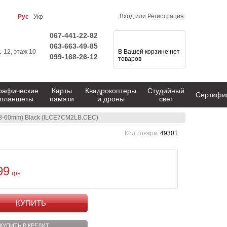
Вход
или
Регистрация
Рус
Укр
067-441-22-82
063-663-49-85
1-12, этаж 10
В Вашей корзине нет
099-168-26-12
товаров
рафические
Карты
Квадрокоптеры
Студийный
Сертифи
планшеты
памяти
и дроны
свет
(28-60mm) Black (ILCE7CM2LB.CEC)
Код товара:
49301
99
грн
КУПИТЬ
КУПИТЬ В КРЕДИТ