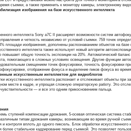
время съемки, а также применить к монитору камеры, электронному вид
билизация изображения на базе искусственного интеллекта
венного интеллекта Sony a7C II расширяет возможности систем автофок
управления и четкость независимо от условий съемки. 759 точек опред
% площади изображения, дополнены распознаванием объектов на базе 
усственного интеллекта также использует новый алгоритм автоэкспозици
то повышает общую точность экспозиции на 20%. Автоматический баланс
кта, помогающего в сложных условиях освещения. Другие функции авто
едовательным смещением точек фокусировки, точность фокусировки пр
офокусировке, отображение фокуса и выделение пиков фокуса во время
енным искусственным интеллектом для видеоблогов
тки искусственного интеллекта распознает и отслеживает объекты при з
дном месте в кадре, и упрощая сложную операторскую работу. Это отсл
и чувствительности — и все это одним прикосновением пальца.
ения
емь ступеней компенсации дрожания, 5-осевая оптическая система стаб
различным типам дрожания камеры, возникающим во время ручной съемк
я и контроля вплоть до одного пиксель. Блок обработки искусственного
я более стабильное кадрирование перед съемкой. Это позволяет пользо