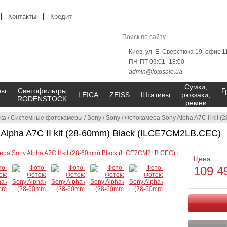
Контакты
Кредит
Киев, ул. Е. Сверстюка 19, офис 1
ПН-ПТ 09:01 -18:00
admin@fotosale.ua
Сумки,
ры
Светофильтры
Г
LEICA
ZEISS
Штативы
рюкзаки,
RODENSTOCK
ремни
ка
/
Системные фотокамеры
/
Sony
/
Sony
/
Фотокамера Sony Alpha A7C II kit 
Alpha A7C II kit (28-60mm) Black (ILCE7CM2LB.CEC)
Цена:
109 4