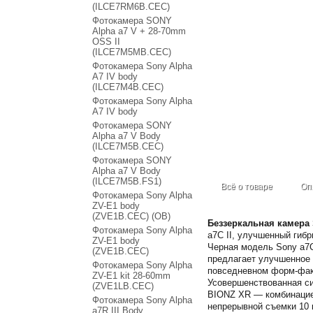
(ILCE7RM6B.CEC)
Фотокамера SONY
Alpha a7 V + 28-70mm
OSS II
(ILCE7M5MB.CEC)
Фотокамера Sony Alpha
A7 IV body
(ILCE7M4B.CEC)
Фотокамера Sony Alpha
A7 IV body
Фотокамера SONY
Alpha a7 V Body
(ILCE7M5B.CEC)
Фотокамера SONY
Alpha a7 V Body
(ILCE7M5B.FS1)
Всё о товаре
Оп
Фотокамера Sony Alpha
ZV-E1 body
(ZVE1B.CEC) (OB)
Беззеркальная камера
Фотокамера Sony Alpha
a7C II, улучшенный гиб
ZV-E1 body
Черная модель Sony a7C
(ZVE1B.CEC)
предлагает улучшенное 
Фотокамера Sony Alpha
повседневном форм-фак
ZV-E1 kit 28-60mm
Усовершенствованная си
(ZVE1LB.CEC)
BIONZ XR — комбинацией
Фотокамера Sony Alpha
непрерывной съемки 10 
a7R III Body