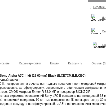
К сравне
До
Оп
Га
исание
Характеристики
Видео
Как купить
Отзывы (0
Sony Alpha A7C II kit (28-60mm) Black (ILCE7CM2LB.CEC)
ридный вариант
 II, построенная на сочетании гладкого профиля и полнокадровой матри
разрешение, автофокусировку, встроенную стабилизацию изображения и
торе. CMOS-матрица Exmor R 33,0 МП и процессор BIONZ XR
стема обработки изображений Sony a7C II оснащена полнокадровой 33
, способной создавать 10-битные изображения 4K со скоростью до 30 
кадров в секунду с автофокусировкой. и AE с использованием механичес