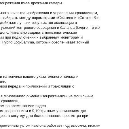
зображения из-за дрожания камеры.
ьного качества изображения и управления хранилищем,
гут выбирать между параметрами «Сжатие» и «Сжатие без
 добиться лучших результатов экспозиции в
условий контрового освещения и баланса белого. Те же
т дополнительно задавать пользовательские
ий при подключении к выбранным мониторам и
 Hybrid Log-Gamma, который обеспечивает точный
 на кончике вашего указательного пальца и
вий.
вой передачи приложений и трансляций с
 для мгновенного обмена изображениями на мобильные
х хранилищ.
ом во время записи видео.
им разрешением и 0,70-кратным увеличением для
дров в секунду для более плавного просмотра при
еременным углом наклона работает под высоким, низким