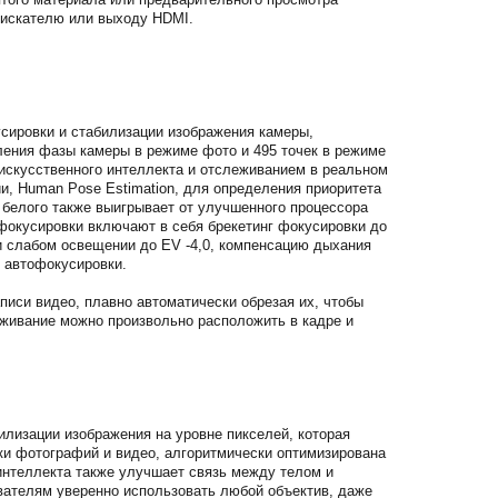
оискателю или выходу HDMI.
усировки и стабилизации изображения камеры,
еления фазы камеры в режиме фото и 495 точек в режиме
искусственного интеллекта и отслеживанием в реальном
и, Human Pose Estimation, для определения приоритета
 белого также выигрывает от улучшенного процессора
фокусировки включают в себя брекетинг фокусировки до
и слабом освещении до EV -4,0, компенсацию дыхания
 автофокусировки.
аписи видео, плавно автоматически обрезая их, чтобы
еживание можно произвольно расположить в кадре и
илизации изображения на уровне пикселей, которая
и фотографий и видео, алгоритмически оптимизирована
 интеллекта также улучшает связь между телом и
вателям уверенно использовать любой объектив, даже