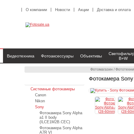
О компании
Новости
Акции
Доставка и оплата
Светофильт
Видеотехника
Фотоаксессуары
Объективы
B+W
Фотомагазин
/
Фототехни
Фотокамера Sony 
Фототехника
Системные фотокамеры
Canon
Nikon
Sony
Фотокамера Sony Alpha
a1 II body
(ILCE1M2B.CEC)
Фотокамера Sony Alpha
A7R VI