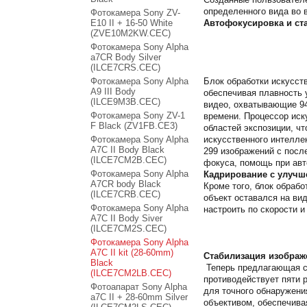
определенного вида во 
Фотокамера Sony ZV-
E10 II + 16-50 White
Автофокусировка и ста
(ZVE10M2KW.CEC)
Фотокамера Sony Alpha
a7CR Body Silver
(ILCE7CRS.CEC)
Фотокамера Sony Alpha
Блок обработки искусст
A9 III Body
обеспечивая плавность 
(ILCE9M3B.CEC)
видео, охватывающие 94
Фотокамера Sony ZV-1
времени. Процессор иск
F Black (ZV1FB.CE3)
областей экспозиции, ч
Фотокамера Sony Alpha
искусственного интелле
A7C II Body Black
299 изображений с посл
(ILCE7CM2B.CEC)
фокуса, помощь при авт
Фотокамера Sony Alpha
Кадрирование с улучш
A7CR body Black
Кроме того, блок обрабо
(ILCE7CRB.CEC)
объект оставался на ви
Фотокамера Sony Alpha
настроить по скорости 
A7C II Body Siver
(ILCE7CM2S.CEC)
Фотокамера Sony Alpha
A7C II kit (28-60mm)
Стабилизация изображ
Black
Теперь предлагающая с
(ILCE7CM2LB.CEC)
противодействует пяти 
Фотоапарат Sony Alpha
для точного обнаружени
a7C II + 28-60mm Silver
объективом, обеспечива