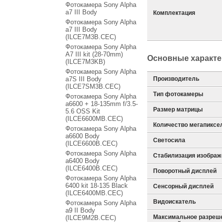
Фотокамера Sony Alpha
a7 III Body
Комплектация
Фотокамера Sony Alpha
a7 III Body
(ILCE7M3B.CEC)
Фотокамера Sony Alpha
A7 III kit (28-70mm)
Основные характе
(ILCE7M3KB)
Фотокамера Sony Alpha
a7S III Body
Производитель
(ILCE7SM3B.CEC)
Тип фотокамеры
Фотокамера Sony Alpha
a6600 + 18-135mm f/3.5-
Размер матрицы
5.6 OSS Kit
(ILCE6600MB.CEC)
Количество мегапиксе
Фотокамера Sony Alpha
a6600 Body
Светосила
(ILCE6600B.CEC)
Фотокамера Sony Alpha
Стабилизация изображ
a6400 Body
(ILCE6400B.CEC)
Поворотный дисплей
Фотокамера Sony Alpha
6400 kit 18-135 Black
Сенсорный дисплей
(ILCE6400MB.CEC)
Видоискатель
Фотокамера Sony Alpha
a9 II Body
Максимальное разреше
(ILCE9M2B.CEC)