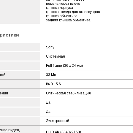
ремень через плечо
крышка корпуса
крышка гнезда для аксессуаров
крышка объектива
задняя крышка объектива
ристики
Sony
Системная
Full frame (36 x 24 мм)
лей
33 Мп
f/4.0 - 5.6
ения
Оптическая стабилизация
Да
Да
Электронный
ние видео,
UHD 4K (3840x2160)