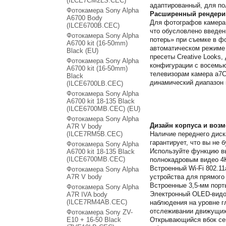
(ILCE7CM2LS.CEC)
адаптированный, для по
Фотокамера Sony Alpha
Расширенный рендери
A6700 Body
Для фотографов камера 
(ILCE6700B.CEC)
что обусловлено введен
Фотокамера Sony Alpha
потерь» при съемке в ф
A6700 kit (16-50mm)
автоматическом режиме 
Black (EU)
пресеты Creative Looks
Фотокамера Sony Alpha
конфигурации с восемь
A6700 kit (16-50mm)
телевизорам камера a7C
Black
динамический диапазон 
(ILCE6700LB.CEC)
Фотокамера Sony Alpha
A6700 kit 18-135 Black
(ILCE6700MB.CEC) (EU)
Фотокамера Sony Alpha
Дизайн корпуса и воз
A7R V body
(ILCE7RM5B.CEC)
Наличие переднего диск
гарантирует, что вы не
Фотокамера Sony Alpha
Используйте функцию в
A6700 kit 18-135 Black
(ILCE6700MB.CEC)
полнокадровым видео 4K
Встроенный Wi-Fi 802.11
Фотокамера Sony Alpha
A7R V body
устройства для прямого
Встроенные 3,5-мм порт
Фотокамера Sony Alpha
Электронный OLED-видои
A7R IVA body
(ILCE7RM4AB.CEC)
наблюдения на уровне г
отслеживании движущих
Фотокамера Sony ZV-
E10 + 16-50 Black
Открывающийся вбок сен