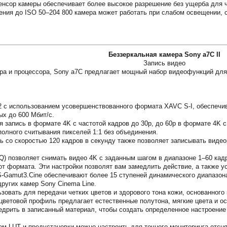
​​сенсор камеры обеспечивает более высокое разрешение без ущерба для
ения до ISO 50–204 800 камера может работать при слабом освещении
Беззеркальная камера Sony a7C II
Запись видео
а и процессора, Sony a7C предлагает мощный набор видеофункций для 
:2 с использованием усовершенствованного формата XAVC S-I, обеспеч
ых до 600 Мбит/с.
 запись в формате 4K с частотой кадров до 30p, до 60p в формате 4K с
полного считывания пикселей 1:1 без объединения.
ь со скоростью 120 кадров в секунду также позволяет записывать видео
) позволяет снимать видео 4K с заданным шагом в диапазоне 1–60 кадро
 от формата. Эти настройки позволят вам замедлить действие, а также 
S-Gamut3.Cine обеспечивают более 15 ступеней динамического диапазон
ругих камер Sony Cinema Line.
ьзовать для передачи четких цветов и здорового тона кожи, основанного
 цветовой профиль предлагает естественные полутона, мягкие цвета и о
недрить в записанный материал, чтобы создать определенное настроение
м LUT и предустановки можно настроить для точного мониторинга отсн