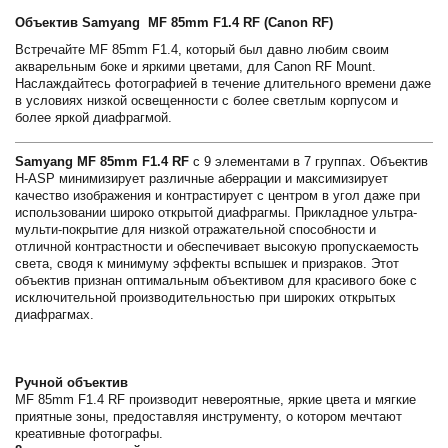
Объектив Samyang MF 85mm F1.4 RF (Canon RF)
Встречайте MF 85mm F1.4, который был давно любим своим
акварельным боке и яркими цветами, для Canon RF Mount.
Наслаждайтесь фотографией в течение длительного времени даже
в условиях низкой освещенности с более светлым корпусом и
более яркой диафрагмой.
Samyang
MF 85mm F1.4 RF
с 9 элементами в 7 группах. Объектив
H-ASP минимизирует различные аберрации и максимизирует
качество изображения и контрастирует с центром в угол даже при
использовании широко открытой диафрагмы. Прикладное ультра-
мульти-покрытие для низкой отражательной способности и
отличной контрастности и обеспечивает высокую пропускаемость
света, сводя к минимуму эффекты вспышек и призраков. Этот
объектив признан оптимальным объективом для красивого боке с
исключительной производительностью при широких открытых
диафрагмах.
Ручной объектив
MF 85mm F1.4 RF производит невероятные, яркие цвета и мягкие
приятные зоны, предоставляя инструменту, о котором мечтают
креативные фотографы.