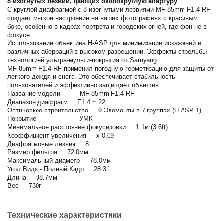
8 изогнутых лезвий, дающих околокруглую апертуру
С круглой диафрагмой с 8 изогнутыми лезвиями MF 85mm F1.4 RF
создает мягкое настроение на ваших фотографиях с красивым
боке, особенно в кадрах портрета и городских огней, где фон не в
фокусе.
Использование объектива H-ASP для минимизации искажений и
различных аберраций в высоком разрешении. Эффекты стрельбы
технологией ультра-мульти-покрытия от Samyang.
MF 85mm F1.4 RF применил погодную герметизацию для защиты от
легкого дождя и снега. Это обеспечивает стабильность
пользователей и эффективно защищает объектив.
Название модели MF 85mm F1.4 RF
Диапазон диафрагм F1.4 ~ 22
Оптическое строительство 9 Элементы в 7 группах (H-ASP 1)
Покрытие УМК
Минимальное расстояние фокусировки 1.1м (3.6ft)
Коэффициент увеличения x 0,09
Диафрагмовые лезвия 8
Размер фильтра 72.0мм
Максимальный диаметр 78.0мм
Угол Вида - Полный Кадр 28.3 ̊
Длина 98.7мм
Вес 730г
Технические характеристики