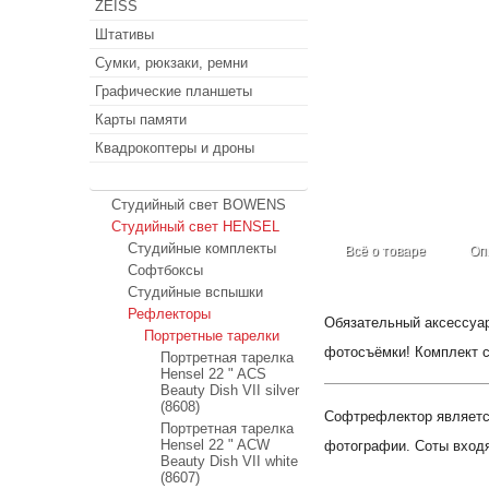
ZEISS
Штативы
Сумки, рюкзаки, ремни
Графические планшеты
Карты памяти
Квадрокоптеры и дроны
Студийный свет
Студийный свет BOWENS
Студийный свет HENSEL
Студийные комплекты
Всё о товаре
Оп
Софтбоксы
Студийные вспышки
Рефлекторы
Обязательный аксессуар
Портретные тарелки
фотосъёмки! Комплект с
Портретная тарелка
Hensel 22 " ACS
Beauty Dish VII silver
(8608)
Софтрефлектор является
Портретная тарелка
Hensel 22 " ACW
фотографии. Соты входя
Beauty Dish VII white
(8607)