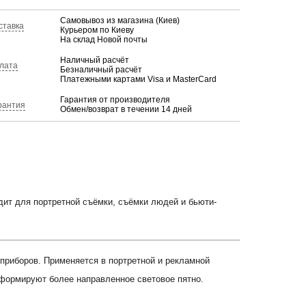
Самовывоз из магазина (Киев)
ставка
Курьером по Киеву
На склад Новой почты
Наличный расчёт
лата
Безналичный расчёт
Платежными картами Visa и MasterCard
Гарантия от производителя
рантия
Обмен/возврат в течении 14 дней
ит для портретной съёмки, съёмки людей и бьюти-
риборов. Применяется в портретной и рекламной
 формируют более направленное световое пятно.