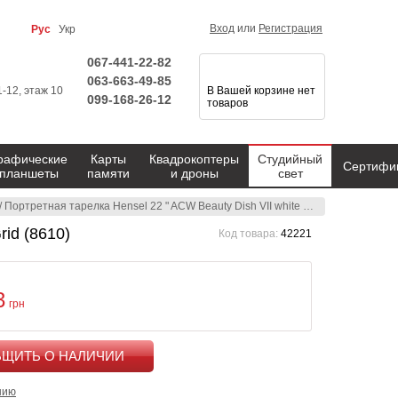
Вход
или
Регистрация
Рус
Укр
067-441-22-82
063-663-49-85
1-12, этаж 10
В Вашей корзине нет
099-168-26-12
товаров
рафические
Карты
Квадрокоптеры
Студийный
Сертифи
планшеты
памяти
и дроны
свет
/
Портретная тарелка Hensel 22 " ACW Beauty Dish VII white Kit with 22" Grid (8610)
rid (8610)
Код товара:
42221
3
грн
КУПИТЬ
нию