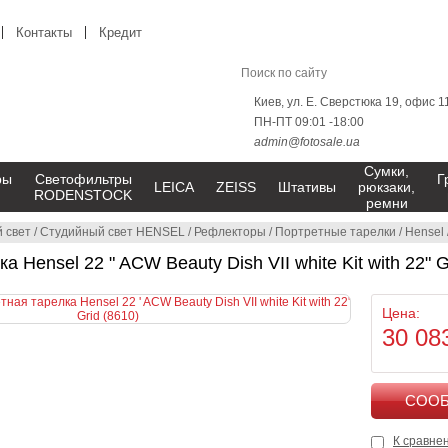
Контакты
Кредит
Киев, ул. Е. Сверстюка 19, офис 1
ПН-ПТ 09:01 -18:00
admin@fotosale.ua
Сумки,
ры
Светофильтры
Г
LEICA
ZEISS
Штативы
рюкзаки,
RODENSTOCK
ремни
 свет
/
Студийный свет HENSEL
/
Рефлекторы
/
Портретные тарелки
/
Hensel
 Hensel 22 " ACW Beauty Dish VII white Kit with 22" G
Цена:
30 08
К сравне