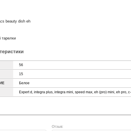
cs beauty dish eh
й тарелки
ктеристики
56
15
ИЕ
Белое
Expert d, integra plus, integra mini, speed max, eh (pro) mini, eh pro, c-
Отзыв: