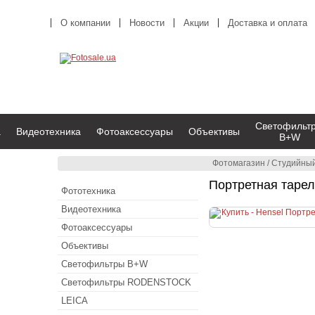
О компании
Новости
Акции
Доставка и оплата
Светофильт
а
Видеотехника
Фотоаксессуары
Объективы
B+W
Фотомагазин
/
Студийный
Портретная тарелка
Фототехника
Видеотехника
Фотоаксессуары
Объективы
Светофильтры B+W
Светофильтры RODENSTOCK
LEICA