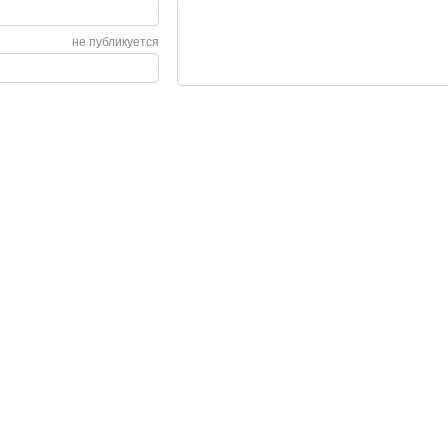
не публикуется
Сервис
О нас
Гарантия
О компании
Возврат и обмен
Сертификаты
Законодательство
Контакты
Сервисные центры