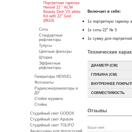
Портретная тарелка
Hensel 22 " ACW
Включает в себя:
Beauty Dish VII white
Kit with 22" Grid
(8610)
1x портретную тарелку a
Соты
1x соты 22" № 3
Стандартные
1x сумку для портретно
рефлекторы
Тубусы
Цветные фильтры
Технические хара
Шторки
Эффектные
ДИАМЕТР (СМ)
рефлекторы
ГЛУБИНА (СМ)
Генераторы HENSEL
Фотозонты
ВНУТРЕННЕЕ ПОКРЫТ
Радиосинхронизаторы и
ДУ
СОВМЕСТИМОСТЬ
Стойки журавль
Стойки
Отзывы
Студийный свет GODOX
Студийный свет Aputure
Студийный свет TOLIFO
Ваше имя:
Аксессуары для фотостудий