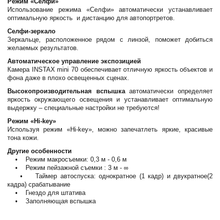
Режим «Селфи»
Использование режима «Селфи» автоматически устанавливает
оптимальную яркость и дистанцию для автопортретов.
Селфи-зеркало
Зеркальце, расположенное рядом с линзой, поможет добиться
желаемых результатов.
Автоматическое управление экспозицией
Камера INSTAX mini 70 обеспечивает отличную яркость объектов и
фона даже в плохо освещенных сценах.
Высокопроизводительная вспышка
автоматически определяет
яркость окружающего освещения и устанавливает оптимальную
выдержку – специальные настройки не требуются!
Режим «Hi-key»
Используя режим «Hi-key», можно запечатлеть яркие, красивые
тона кожи.
Другие особенности
• Режим макросъемки: 0,3 м - 0,6 м
• Режим пейзажной съемки : 3 м - ∞
• Таймер автоспуска: однократное (1 кадр) и двукратное(2
кадра) срабатывание
• Гнездо для штатива
• Заполняющая вспышка