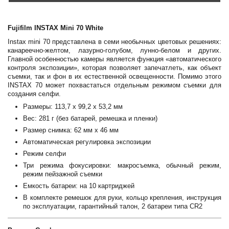
Fujifilm INSTAX Mini 70 White
Instax mini 70 представлена в семи необычных цветовых решениях:
канареечно-желтом, лазурно-голубом, лунно-белом и других.
Главной особенностью камеры является функция «автоматического
контроля экспозиции», которая позволяет запечатлеть, как объект
съемки, так и фон в их естественной освещенности. Помимо этого
INSTAX 70 может похвастаться отдельным режимом съемки для
создания cелфи.
Размеры: 113,7 х 99,2 х 53,2 мм
Вес: 281 г (без батарей, ремешка и пленки)
Размер снимка: 62 мм х 46 мм
Автоматическая регулировка экспозиции
Режим селфи
Три режима фокусировки: макросъемка, обычный режим,
режим пейзажной съемки
Емкость батареи: на 10 картриджей
В комплекте ремешок для руки, кольцо крепления, инструкция
по эксплуатации, гарантийный талон, 2 батареи типа CR2