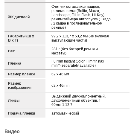
Счетчик оставшихся кадров,
режим съемки (Selfie, Macro,
Landscape, Fill-in Flash, Hi-Key),
ЖК дисплей
режим таймера автоспуска (1 кадр
/ 2 кадра в последовательном
режиме)
Габариты (Ш х
99,2 x 113,7 x 53,2 мм (не включая
В х Г)
выступающие части)
281 г (без батарей,ремня и
Вес
кассеты)
Fujifilm Instant Color Film "instax
Пленка
mini" (separately available)
Размер пленки
62 x 46 мм
Размер
62 x 46mm
изображения
Выдвижной двухкомпонентный,
Линзы
двухэлементный объектив, f =
60мм, 1:12,7
Подача пленки
автоматический
Видео