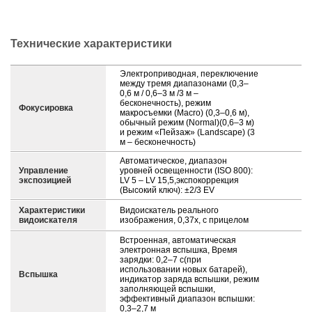
Технические характеристики
Электроприводная, переключение
между тремя диапазонами (0,3–
0,6 м / 0,6–3 м /3 м –
бесконечность), режим
Фокусировка
макросъемки (Macro) (0,3–0,6 м),
обычный режим (Normal)(0,6–3 м)
и режим «Пейзаж» (Landscape) (3
м – бесконечность)
Автоматическое, диапазон
Управление
уровней освещенности (ISO 800):
экспозицией
LV 5 – LV 15,5,экспокоррекция
(Высокий ключ): ±2/3 EV
Характеристики
Видоискатель реального
видоискателя
изображения, 0,37x, с прицелом
Встроенная, автоматическая
электронная вспышка, Время
зарядки: 0,2–7 с(при
использовании новых батарей),
Вспышка
индикатор заряда вспышки, режим
заполняющей вспышки,
эффективный диапазон вспышки:
0,3–2,7 м