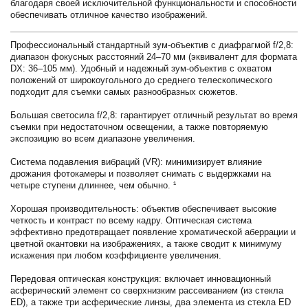
благодаря своей исключительной функциональности и способности
обеспечивать отличное качество изображений.
Профессиональный стандартный зум-объектив с диафрагмой f/2,8:
диапазон фокусных расстояний 24–70 мм (эквивалент для формата
DX: 36–105 мм). Удобный и надежный зум-объектив с охватом
положений от широкоугольного до среднего телескопического
подходит для съемки самых разнообразных сюжетов.
Большая светосила f/2,8: гарантирует отличный результат во время
съемки при недостаточном освещении, а также повторяемую
экспозицию во всем диапазоне увеличения.
Система подавления вибраций (VR): минимизирует влияние
дрожания фотокамеры и позволяет снимать с выдержками на
четыре ступени длиннее, чем обычно. ¹
Хорошая производительность: объектив обеспечивает высокие
четкость и контраст по всему кадру. Оптическая система
эффективно предотвращает появление хроматической аберрации и
цветной окантовки на изображениях, а также сводит к минимуму
искажения при любом коэффициенте увеличения.
Передовая оптическая конструкция: включает инновационный
асферический элемент со сверхнизким рассеиванием (из стекла
ED), а также три асферические линзы, два элемента из стекла ED