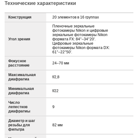
Технические характеристики
Конструкция
20 элементов в 16 группах
Пленочные зеркальные
фотокамеры Nikon и цифровые
зеркальные фотокамеры Nikon
Угол зрения
формата FX: 84°–34°20'.
Цифровые зеркальные
фотокамеры Nikon формата DX:
61°–22°50'.
Фокусное
24–70 мм
расстояние
Максимальная
f/2,8
диафрагма
Минимальная
f/22
диафрагма
Число
лепестков
9
диафрагмы
Диаметр и шаг
резьбы для
82 мм
фильтра