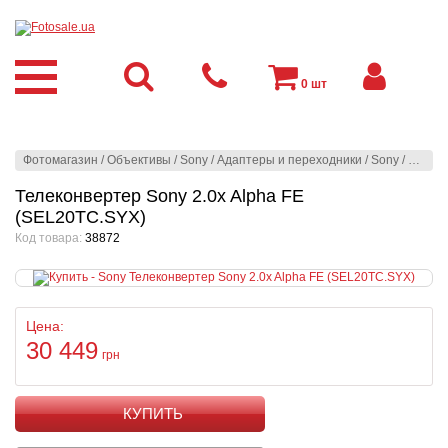
0
шт
Фотомагазин
/
Объективы
/
Sony
/
Адаптеры и переходники
/
Sony
/
Телеко
Телеконвертер Sony 2.0x Alpha FE
(SEL20TC.SYX)
Код товара:
38872
Цена:
30 449
грн
КУПИТЬ