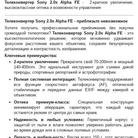
Телеконвертер Sony 2.0x Alpha FE
-
2-кратное увеличение,
высококлассная оптика и возможности управления
Телеконвертер Sony 2.0x Alpha FE - приблизьте невозможное
Хотите получить профессиональное приближение без покупки
громоздкой телеоптики?
Телеконвертер Sony 2.0x Alpha FE
- это
высокотехнологичное решение, которое мгновенно удваивает
фокусное расстояние вашего объектива, сохраняя безупречную
детализацию и контрастность изображения.
Ключевые преимущества:
2-кратное увеличение:
Превратите свой 70-200mm в мощный
140-400mm. Это идеальный инструмент для съемки дикой
природы, спортивных репортажей и астрофотографии.
Полная системная интеграция:
Телеконвертер поддерживает
все функции скоростного автофокуса (AF), оптической
стабилизации и передачи данных EXIF между камерой и
объективом.
Оптика премиум-класса:
Специальная конструкция
минимизирует аберрации, гарантируя, что каждый кадр
останется резким от центра до самых краев.
Надежность в любых условиях:
Герметичный корпус с
защитой от пыли и влаги позволяет уверенно работать даже
во время дождя или в сложных полевых условиях.
Легкость и мобильность:
Весом всего 150 г, этот аксессуар