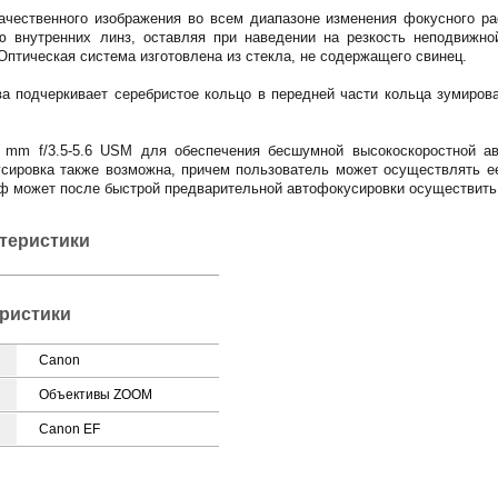
ачественного изображения во всем диапазоне изменения фокусного ра
 внутренних линз, оставляя при наведении на резкость неподвижно
Оптическая система изготовлена из стекла, не содержащего свинец.
а подчеркивает серебристое кольцо в передней части кольца зумиров
 mm f/3.5-5.6 USM для обеспечения бесшумной высокоскоростной ав
сировка также возможна, причем пользователь может осуществлять ее
ф может после быстрой предварительной автофокусировки осуществить 
ктеристики
ристики
Canon
Объективы ZOOM
Canon EF