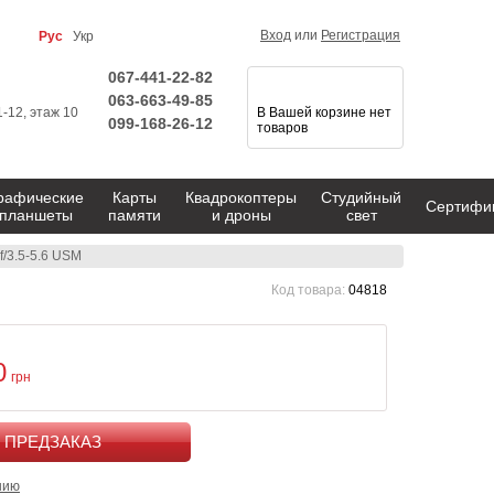
Вход
или
Регистрация
Рус
Укр
067-441-22-82
063-663-49-85
1-12, этаж 10
В Вашей корзине нет
099-168-26-12
товаров
рафические
Карты
Квадрокоптеры
Студийный
Сертифи
планшеты
памяти
и дроны
свет
f/3.5-5.6 USM
Код товара:
04818
0
грн
КУПИТЬ
нию