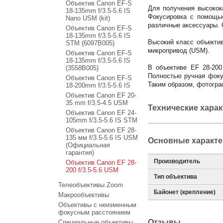
Объектив Canon EF-S
Для получения высокок
18-135mm f/3.5-5.6 IS
Фокусировка с помощью
Nano USM (kit)
различные аксессуары. 
Объектив Canon EF-S
18-135mm f/3.5-5.6 IS
Высокий класс объектив
STM (6097B005)
микропривод (USM).
Объектив Canon EF-S
18-135mm f/3.5-5.6 IS
В объективе EF 28-200
(3558B005)
Полностью ручная фоку
Объектив Canon EF-S
Таким образом, фотогра
18-200mm f/3.5-5.6 IS
Объектив Canon EF 20-
35 mm f/3.5-4.5 USM
Технические хара
Объектив Canon EF 24-
105mm f/3.5-5.6 IS STM
Объектив Canon EF 28-
135 мм f/3.5-5.6 IS USM
Основные характе
(Официальная
гарантия)
Производитель
Объектив Canon EF 28-
200 f/3.5-5.6 USM
Тип объектива
Телеобъективы Zoom
Байонет (крепление)
Макрообъективы
Объективы с неизменным
фокусным расстоянием
Отзывы
Специальные объективы