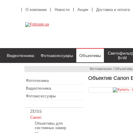
О компании
Новости
Акции
Доставка и оплата
Светофильт
а
Видеотехника
Фотоаксессуары
Объективы
B+W
Фотомагазин
/
Объектив
Объектив Canon E
Фототехника
Видеотехника
Фотоаксессуары
Объективы
ZEISS
Canon
Объективы для
системных камер