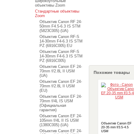
Широкоугольные
объективы Zoom
Стандартные объективы
Zoom
Объектив Canon RF 24-
50mm F4.5-6.3 IS STM
(5823C005) (UA)
Объектив Canon RF-S
14-30mm F4-6.3 IS STM
PZ (6916C005) EU
Объектив Canon RF-S
14-30mm F4-6.3 IS STM
PZ (6916C005)
Объектив Canon EF 24-
70mm f/2.8L II USM
Похожие товары
(UA)
Объектив Canon EF 24-
70mm f/2.8L II USM
(EU)
Объектив Canon EF 24-
70mm f/4L IS USM
(Официальная
гарантия)
Объектив Canon EF 24-
105mm f/4L II IS USM
Объектив Canon EF
(1380C005) (UA)
20-35 mm f/3.5-4.5
Объектив Canon EF 24-
USM