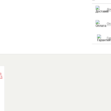
До
Оп
Га