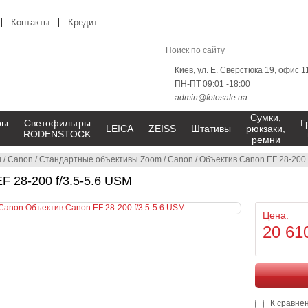
Контакты
Кредит
Киев, ул. Е. Сверстюка 19, офис 1
ПН-ПТ 09:01 -18:00
admin@fotosale.ua
Сумки,
ры
Светофильтры
Г
LEICA
ZEISS
Штативы
рюкзаки,
RODENSTOCK
ремни
ы
/
Canon
/
Стандартные объективы Zoom
/
Canon
/
Объектив Canon EF 28-200 
F 28-200 f/3.5-5.6 USM
Цена:
20 61
К сравне