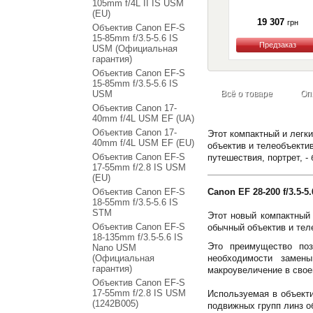
105mm f/4L II IS USM
(EU)
19 307
грн
Объектив Canon EF-S
15-85mm f/3.5-5.6 IS
USM (Официальная
гарантия)
Купить
Объектив Canon EF-S
15-85mm f/3.5-5.6 IS
USM
Всё о товаре
Оп
Объектив Canon 17-
40mm f/4L USM EF (UA)
Объектив Canon 17-
Этот компактный и легк
40mm f/4L USM EF (EU)
объектив и телеобъекти
Объектив Canon EF-S
путешествия, портрет, -
17-55mm f/2.8 IS USM
(EU)
Объектив Canon EF-S
Canon EF 28-200 f/3.5-5
18-55mm f/3.5-5.6 IS
STM
Этот новый компактный 
Объектив Canon EF-S
обычный объектив и тел
18-135mm f/3.5-5.6 IS
Это преимущество поз
Nano USM
(Официальная
необходимости замен
гарантия)
макроувеличение в свое
Объектив Canon EF-S
17-55mm f/2.8 IS USM
Используемая в объекти
(1242B005)
подвижных групп линз о