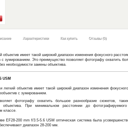
исание
Характеристики
Как купить
Отзывы (0)
ий объектив имеет такой широкий диапазон изменения фокусного расстоя
в с зумированием. Это преимущество позволяет фотографу охватить бол
 без необходимости замены объектива.
.6 USM
и легкий объектив имеет такой широкий диапазон изменения фокусного
еобъектив с зумированием.
воляет фотографу охватить большое разнообразие сюжетов, таких
ы объектива. При минимальном расстоянии до фотографируемого
м классе.
ве EF28-200 mm f/3.5-5.6 USM оптическая система была усовершенств
беспечивают диапазон 28-200 мм.