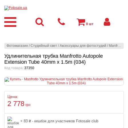
0
шт
Фотомагазин
/
Студийный свет
/
Аксессуары для фотостудий
/
Manfrotto
/
С
Удлинительная трубка Manfrotto Autopole
Extension Tube 40mm x 1.5m (034)
Код товара:
37350
Цена:
2 778
грн
+ 83 ₴ - кешбэк для участников Fotosale club