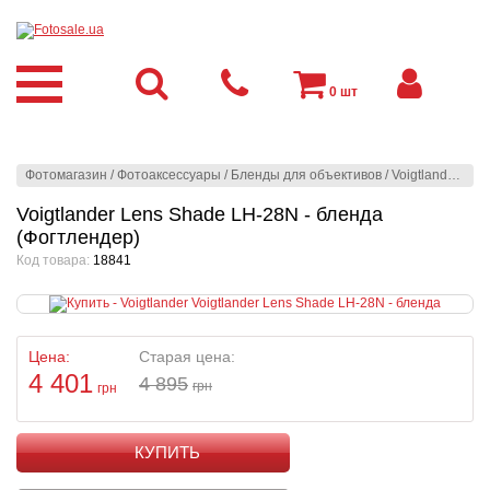
0
шт
Фотомагазин
/
Фотоаксессуары
/
Бленды для объективов
/
Voigtlander
/
Voi
Voigtlander Lens Shade LH-28N - бленда
(Фогтлендер)
Код товара:
18841
Цена:
Старая цена:
4 401
4 895
грн
грн
КУПИТЬ