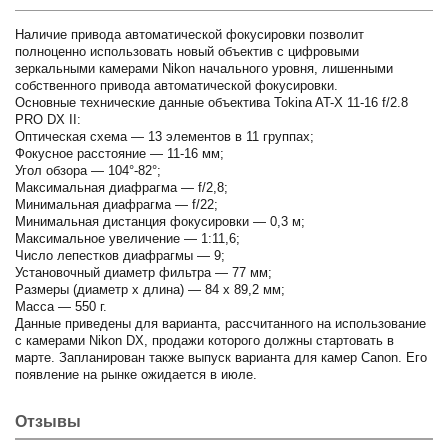
Наличие привода автоматической фокусировки позволит
полноценно использовать новый объектив с цифровыми
зеркальными камерами Nikon начального уровня, лишенными
собственного привода автоматической фокусировки.
Основные технические данные объектива Tokina AT-X 11-16 f/2.8
PRO DX II:
Оптическая схема — 13 элементов в 11 группах;
Фокусное расстояние — 11-16 мм;
Угол обзора — 104°-82°;
Максимальная диафрагма — f/2,8;
Минимальная диафрагма — f/22;
Минимальная дистанция фокусировки — 0,3 м;
Максимальное увеличение — 1:11,6;
Число лепестков диафрагмы — 9;
Установочный диаметр фильтра — 77 мм;
Размеры (диаметр х длина) — 84 х 89,2 мм;
Масса — 550 г.
Данные приведены для варианта, рассчитанного на использование
с камерами Nikon DX, продажи которого должны стартовать в
марте. Запланирован также выпуск варианта для камер Canon. Его
появление на рынке ожидается в июле.
Отзывы