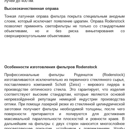
лучей до 400 нм.
Высококачественная оправа
Тонкая латунная оправа фильтра покрыта специальным анодным
слоем, который исключает появление царапин. Оправа Rodenstock
позволяет применять светофильтры не только со стандартными
объективами, но и без риска виньетирования со
сверхширокоугольными объективами.
Особенности изготовления фильтров Rodenstock
Профессиональные фильтры Роденшток (Rodenstock)
изготавливаются исключительно из первичного стеклянного сырья,
поставляемого компанией Schott (Zeiss) - мирового лидера в
производстве оптического стекла. Это гарантирует, что изделия
соответствуют высоким стандартам, которые являются основой
непревзойденной репутации немецкой индустрии производства
оптики. При помощи лазерной резки из стеклянной цилиндрической
заготовки получают фильтры необходимой толщины, после чего
поверхности притираются и полируются для достижения
максимальной параллельности плоскостей и ровности краев. В
дальнейшем на фильтры с двух сторон наносится многослойное
просветляющее покрытие, устойчивое к повреждениям. Чтобы