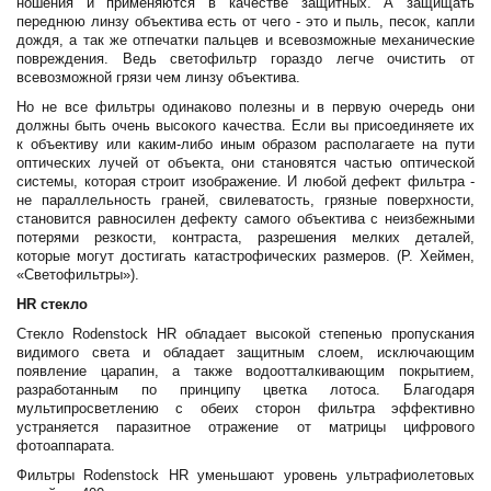
ношения и применяются в качестве защитных. А защищать
переднюю линзу объектива есть от чего - это и пыль, песок, капли
дождя, а так же отпечатки пальцев и всевозможные механические
повреждения. Ведь светофильтр гораздо легче очистить от
всевозможной грязи чем линзу объектива.
Но не все фильтры одинаково полезны и в первую очередь они
должны быть очень высокого качества. Если вы присоединяете их
к объективу или каким-либо иным образом располагаете на пути
оптических лучей от объекта, они становятся частью оптической
системы, которая строит изображение. И любой дефект фильтра -
не параллельность граней, свилеватость, грязные поверхности,
становится равносилен дефекту самого объектива с неизбежными
потерями резкости, контраста, разрешения мелких деталей,
которые могут достигать катастрофических размеров. (Р. Хеймен,
«Светофильтры»).
HR стекло
Стекло Rodenstock HR обладает высокой степенью пропускания
видимого света и обладает защитным слоем, исключающим
появление царапин, а также водоотталкивающим покрытием,
разработанным по принципу цветка лотоса. Благодаря
мультипросветлению с обеих сторон фильтра эффективно
устраняется паразитное отражение от матрицы цифрового
фотоаппарата.
Фильтры Rodenstock HR уменьшают уровень ультрафиолетовых