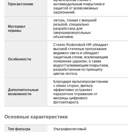
мультипросветление с
Просветление
антивандальным покрытием и
защитой от всевозможных
загрязнений.
латунь, тонкая с внешней
резьбой, специально
Материал
разработана для
оправы
сверхширокоугольных
объективов.
Стекло Rodenstock HR обладает
высокой степенью пропускания
видимого света и обладает
защитным слоем, исключающим
Особенности
появление царапин, а также
водоотталкивающим покрытием,
разработанным по принципу
цветка лотоса.
Благодаря мультипросветлению
с обеих сторон, фильтр
Дополнительные
эффективно устраняет
возможности
паразитное отражение от
матрицы цифрового
фотоаппарата.
Основные характеристики
Тип фильтра
Ультрафиолетовый