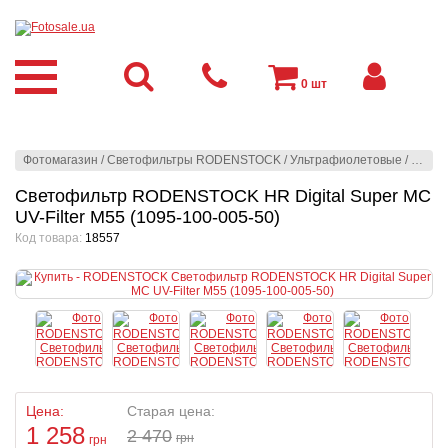
0
шт
Фотомагазин
/
Светофильтры RODENSTOCK
/
Ультрафиолетовые
/
HR Dig
Светофильтр RODENSTOCK HR Digital Super MC
UV-Filter M55 (1095-100-005-50)
Код товара:
18557
Цена:
Старая цена:
1 258
2 470
грн
грн