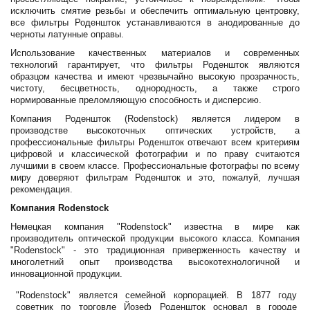
исключить смятие резьбы и обеспечить оптимальную центровку,
все фильтры Роденшток устанавливаются в анодированные до
черноты латунные оправы.
Использование качественных материалов и современных
технологий гарантирует, что фильтры Роденшток являются
образцом качества и имеют чрезвычайно высокую прозрачность,
чистоту, бесцветность, однородность, а также строго
нормированные преломляющую способность и дисперсию.
Компания Роденшток (Rodenstock) является лидером в
производстве высокоточных оптических устройств, а
профессиональные фильтры Роденшток отвечают всем критериям
цифровой и классической фотографии и по праву считаются
лучшими в своем классе. Профессиональные фотографы по всему
миру доверяют фильтрам Роденшток и это, пожалуй, лучшая
рекомендация.
Компания Rodenstock
Немецкая компания "Rodenstock" известна в мире как
производитель оптической продукции высокого класса. Компания
"Rodenstock" - это традиционная приверженность качеству и
многолетний опыт производства высокотехнологичной и
инновационной продукции.
"Rodenstock" является семейной корпорацией. В 1877 году
советник по торговле Йозеф Роденшток основал в городе