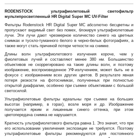
RODENSTOCK ультрафиолетовый светофильтр
мультипросветленный HR Digital Super MC UV-Filter
Фильтры Rodenstock HR Digital Super MC абсолютно бесцветны и
пропускают видимый свет без помех, блокируя ультрафиолетовые
лучи. Эти лучи дают чрезмерное количество синего на цветных
снимках и тускло-туманного белого в черно-белых фотографиях, а
также могут стать причиной потери четкости на снимке.
Длины волн ультрафиолетового излучения короче, чем у
фиолетовых лучей и составляют менее 380 нм. Большинство
объективов не скоррегировано на такие длины волн, и поэтому
изображение, воспроизведенное УФ-излучением, может быть не в
фокусе с изображением всех других цветов. В результате явная
потеря резкости на фотоснимках, полученных при полностью
открытой диафрагме, особенно при съемке объективами с большой
светосилой.
Ультрафиолетовые фильтры идеальны при съемке на больших
высотах (например, в горах), возле моря и др. Изображение
получается ярким и лишенным синего оттенка, при этом
цветопередача снимка не нарушается.
Кратность ультрафиолетового фильтра равна 1. Это значит, что при
его использовании увеличения экспозиции не требуется. Поэтому
ультрафиолетовые фильтры рекомендуются для постоянного