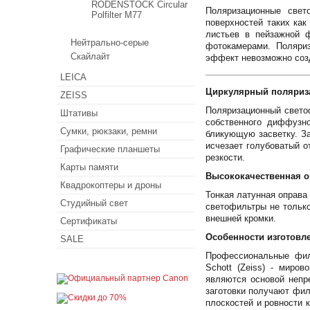
RODENSTOCK Circular
Поляризационные свет
Polfilter M77
поверхностей таких как
листьев в пейзажной 
Нейтрально-серые
фотокамерами. Поляри
Скайлайт
эффект невозможно соз
LEICA
Циркулярный поляризац
ZEISS
Поляризационный светоф
Штативы
собственного диффузно
Сумки, рюкзаки, ремни
бликующую засветку. За
исчезает голубоватый о
Графические планшеты
резкости.
Карты памяти
Высококачественная о
Квадрокоптеры и дроны
Тонкая латунная оправа
Студийный свет
светофильтры не только
внешней кромки.
Сертификаты
Особенности изготовл
SALE
Профессиональные филь
Schott (Zeiss) - миро
являются основой непр
заготовки получают фи
плоскостей и ровности 