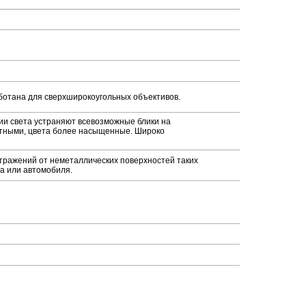
аботана для сверхширокоугольных объективов.
и света устраняют всевозможные блики на
стными, цвета более насыщенные. Широко
тражений от неметаллических поверхностей таких
са или автомобиля.