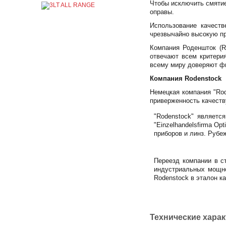
Чтобы исключить смятие
оправы.
Использование качест
чрезвычайно высокую пр
Компания Роденшток (R
отвечают всем критери
всему миру доверяют фи
Компания Rodenstock
Немецкая компания "Rod
приверженность качеств
"Rodenstock" являетс
"Einzelhandelsfirma Op
приборов и линз. Рубе
Переезд компании в с
индустриальных мощно
Rodenstock в эталон ка
Технические хара