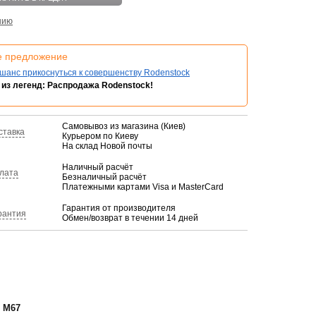
нию
е предложение
шанс прикоснуться к совершенству Rodenstock
из легенд: Распродажа Rodenstock!
Самовывоз из магазина (Киев)
ставка
Курьером по Киеву
На склад Новой почты
Наличный расчёт
лата
Безналичный расчёт
Платежными картами Visa и MasterCard
Гарантия от производителя
рантия
Обмен/возврат в течении 14 дней
 M67