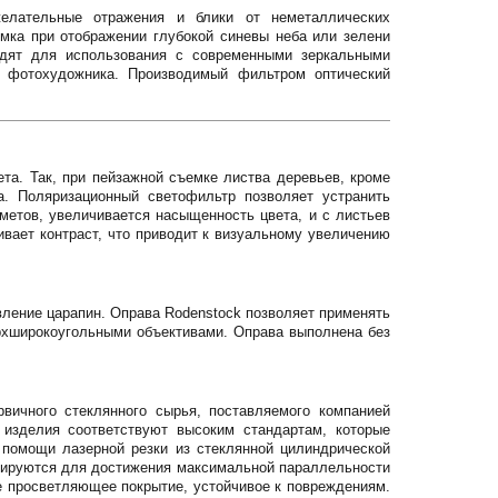
ежелательные отражения и блики от неметаллических
имка при отображении глубокой синевы неба или зелени
одят для использования с современными зеркальными
о фотохудожника. Производимый фильтром оптический
та. Так, при пейзажной съемке листва деревьев, кроме
а. Поляризационный светофильтр позволяет устранить
метов, увеличивается насыщенность цвета, и с листьев
ивает контраст, что приводит к визуальному увеличению
ление царапин. Оправа Rodenstock позволяет применять
ерхширокоугольными объективами. Оправа выполнена без
вичного стеклянного сырья, поставляемого компанией
о изделия соответствуют высоким стандартам, которые
 помощи лазерной резки из стеклянной цилиндрической
лируются для достижения максимальной параллельности
е просветляющее покрытие, устойчивое к повреждениям.