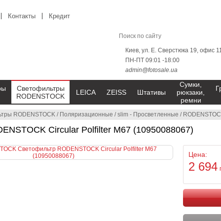
Контакты
Кредит
Киев, ул. Е. Сверстюка 19, офис 1
ПН-ПТ 09:01 -18:00
admin@fotosale.ua
Сумки,
ры
Светофильтры
Г
LEICA
ZEISS
Штативы
рюкзаки,
RODENSTOCK
ремни
ьтры RODENSTOCK
/
Поляризационные
/
slim - Просветленные
/
RODENSTOC
NSTOCK Circular Polfilter M67 (10950088067)
Цена:
2 694