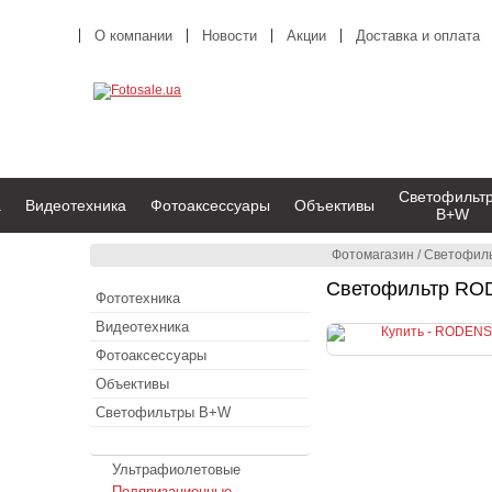
О компании
Новости
Акции
Доставка и оплата
Светофильт
а
Видеотехника
Фотоаксессуары
Объективы
B+W
Фотомагазин
/
Светофил
Светофильтр RODE
Фототехника
Видеотехника
Фотоаксессуары
Объективы
Светофильтры B+W
Светофильтры RODENSTOCK
Ультрафиолетовые
Поляризационные