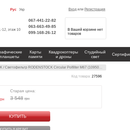
Вход
или
Регистрация
Рус
Укр
067-441-22-82
063-663-49-85
1-12, этаж 10
В Вашей корзине нет
099-168-26-12
товаров
рафические
Карты
Квадрокоптеры
Студийный
Сертифи
планшеты
памяти
и дроны
свет
K
/
Светофильтр RODENSTOCK Circular Polfilter M67 (10950088067)
Код товара:
27596
Старая цена:
3 548
грн
грн
КУПИТЬ
КУПИТЬ В КРЕДИТ