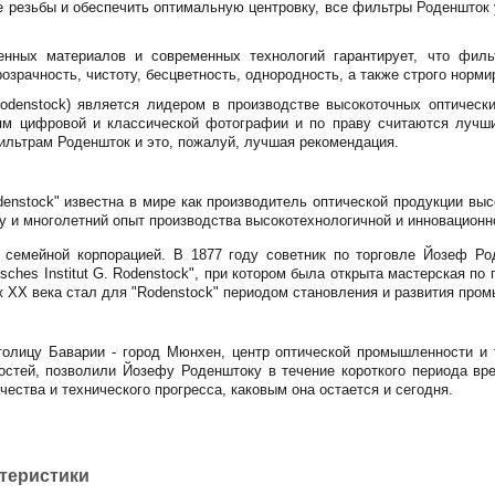
 резьбы и обеспечить оптимальную центровку, все фильтры Роденшток
венных материалов и современных технологий гарантирует, что фил
озрачность, чистоту, бесцветность, однородность, а также строго нор
odenstock) является лидером в производстве высокоточных оптическ
ям цифровой и классической фотографии и по праву считаются луч
льтрам Роденшток и это, пожалуй, лучшая рекомендация.
enstock" известна в мире как производитель оптической продукции высо
у и многолетний опыт производства высокотехнологичной и инновационн
я семейной корпорацией. В 1877 году советник по торговле Йозеф Ро
tisches Institut G. Rodenstock", при котором была открыта мастерская 
ж XX века стал для "Rodenstock" периодом становления и развития про
толицу Баварии - город Мюнхен, центр оптической промышленности и 
стей, позволили Йозефу Роденштоку в течение короткого периода вре
чества и технического прогресса, каковым она остается и сегодня.
ктеристики