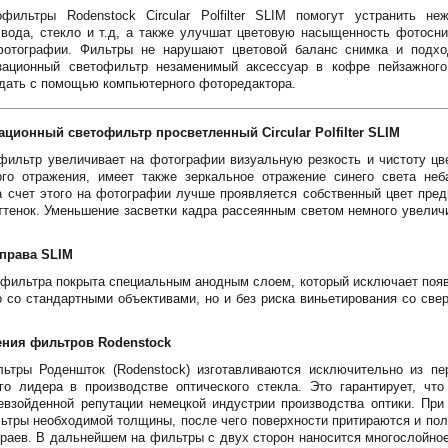
офильтры Rodenstock Circular Polfilter SLIM помогут устранить н
 вода, стекло и т.д, а также улучшат цветовую насыщенность фотосн
фотографии. Фильтры не нарушают цветовой баланс снимка и подх
зационный светофильтр незаменимый аксессуар в кофре пейзажног
дать с помощью компьютерного фоторедактора.
ионный светофильтр просветленный Circular Polfilter SLIM
ильтр увеличивает на фотографии визуальную резкость и чистоту цве
го отражения, имеет также зеркальное отражение синего света неб
 счет этого на фотографии лучше проявляется собственный цвет пред
ттенок. Уменьшение засветки кадра рассеянным светом немного увелич
права SLIM
 фильтра покрыта специальным анодным слоем, который исключает появ
 со стандартными объективами, но и без риска виньетирования со св
ения фильтров Rodenstock
тры Роденшток (Rodenstock) изготавливаются исключительно из пер
вого лидера в производстве оптического стекла. Это гарантирует, чт
евзойденной репутации немецкой индустрии производства оптики. При
льтры необходимой толщины, после чего поверхности притираются и по
краев. В дальнейшем на фильтры с двух сторон наносится многослойно