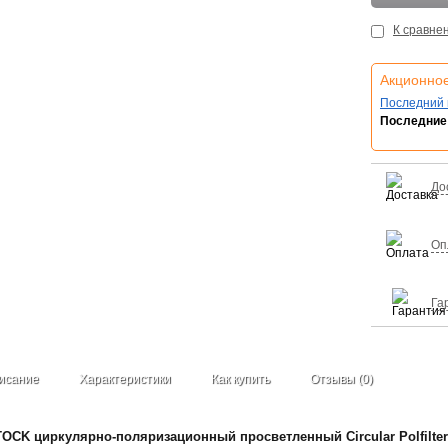
К сравне
Акционно
Последний 
Последние 
До
Оп
Га
исание
Характеристики
Как купить
Отзывы (0)
CK циркулярно-поляризационный просветленный Circular Polfilter