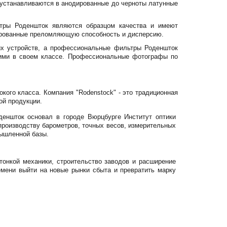
 устанавливаются в анодированные до черноты латунные
ьтры Роденшток являются образцом качества и имеют
мированные преломляющую способность и дисперсию.
их устройств, а профессиональные фильтры Роденшток
шими в своем классе. Профессиональные фотографы по
кого класса. Компания "Rodenstock" - это традиционная
ой продукции.
деншток основал в городе Вюрцбурге Институт оптики
по производству барометров, точных весов, измерительных
мышленной базы.
тонкой механики, строительство заводов и расширение
мени выйти на новые рынки сбыта и превратить марку