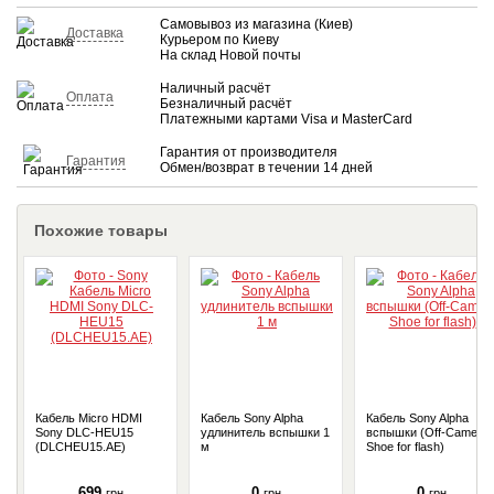
Самовывоз из магазина (Киев)
Доставка
Курьером по Киеву
На склад Новой почты
Наличный расчёт
Оплата
Безналичный расчёт
Платежными картами Visa и MasterCard
Гарантия от производителя
Гарантия
Обмен/возврат в течении 14 дней
Похожие товары
Кабель Micro HDMI
Кабель Sony Alpha
Кабель Sony Alpha
Sony DLC-HEU15
удлинитель вспышки 1
вспышки (Off-Camera
(DLCHEU15.AE)
м
Shoe for flash)
699
0
0
грн
грн
грн