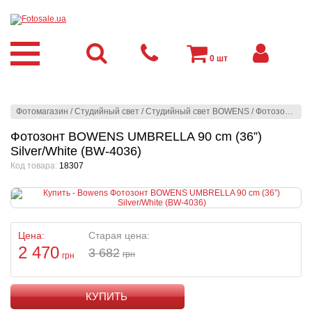
0
шт
Фотомагазин
/
Студийный свет
/
Студийный свет BOWENS
/
Фотозонты
/
B
Фотозонт BOWENS UMBRELLA 90 cm (36”)
Silver/White (BW-4036)
Код товара:
18307
Цена:
Старая цена:
2 470
3 682
грн
грн
КУПИТЬ