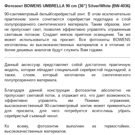
Фотозонт BOWENS UMBRELLA 90 cm (36”) Silver/White (BW-4036)
90-сантиметровый белый/серебристый зонт. В этом исключительно
практичном зонте сочетаются серебристая подкладка и слой
полупрозрачного синтетического материала. Таким образом, зонт
не пропускает свет, позволяя эффективно управлять отраженным
световым потоком. Создает мягкое приятное освещение. Так же
может использоваться на просвет. Все фотозонты BOWENS
изготовлены из высококачественных материалов и в отличии от
более дешевых аналогов будут служить Вам годами.
Данный аксессуар представляет собой достаточно практичную
модель, которая обладает специальной серебристой подкладкой, а
также, слоем, который изготовлен из синтетического
полупрозрачного материала.
Благодаря данной конструкции фотозонтик абсолютно не
пропускает световой поток, а отражает его, что дает возможность
эффективно управлять им. Помимо отражения,
высококачественный 90-сантиметровый зонтик может применяться
для просвета, для чего потребуется всего-лишь убрать
серебристый съемный чехол.
Ко всему, фотозонтик выполнен из термостойких,
высококачественных материалов.