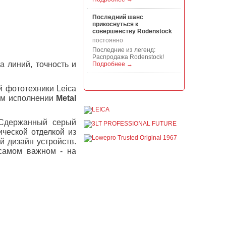
Последний шанс
прикоснуться к
совершенству Rodenstock
постоянно
Последние из легенд:
Распродажа Rodenstock!
а линий, точность и
Подробнее →
Акция на всю продукцию
 фототехники Leica
Manfrotto, National
Geographic и Kata!
ном исполнении
Metal
постоянно
При покупке любой
 Сдержанный серый
продукции Manfrotto, National
Geographic и Kata получите
ческой отделкой из
гарантиров...
 дизайн устройств.
Подробнее →
 самом важном - на
Скидки до -30% на
видоискатели, бленды,
адаптеры, объективы
Voigtlander
постоянно
Скидки до -30% на
видоискатели, бленды,
адаптеры, объективы
Voigtlander - старейшего