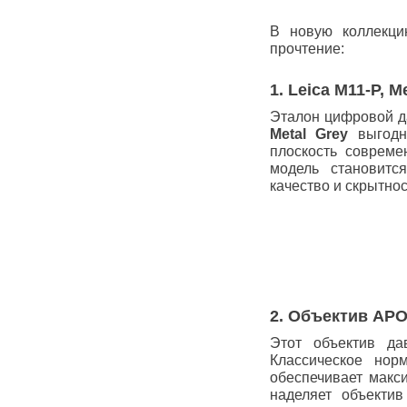
В новую коллекци
прочтение:
1. Leica M11-P, M
Эталон цифровой д
Metal Grey
выгодно
плоскость совреме
модель становитс
качество и скрытнос
2. Объектив APO-
Этот объектив да
Классическое нор
обеспечивает макс
наделяет объекти