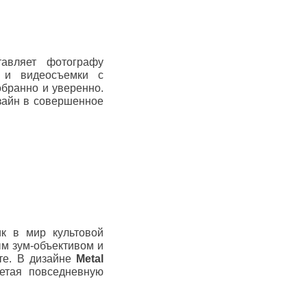
тавляет фотографу
- и видеосъемки с
бранно и уверенно.
зайн в совершенное
к в мир культовой
м зум-объективом и
те. В дизайне
Metal
етая повседневную