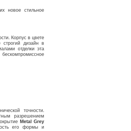
фотографического бренда.
Подробнее →
их новое стильное
ти. Корпус в цвете
 строгий дизайн в
иалами отделки эта
 бескомпромиссное
ической точности.
ятным разрешением
Покрытие
Metal Grey
ность его формы и