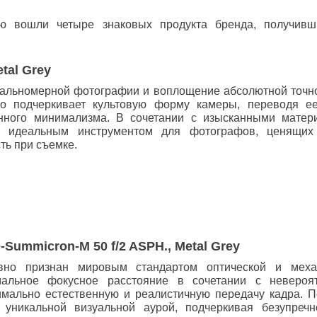
ю вошли четыре знаковых продукта бренда, получивш
etal Grey
альномерной фотографии и воплощение абсолютной точнос
 подчеркивает культовую форму камеры, переводя ее
нного минимализма. В сочетании с изысканными матер
я идеальным инструментом для фотографов, ценящих
ть при съемке.
Summicron-M 50 f/2 ASPH., Metal Grey
вно признан мировым стандартом оптической и механ
мальное фокусное расстояние в сочетании с неверо
имально естественную и реалистичную передачу кадра. 
в уникальной визуальной аурой, подчеркивая безупреч