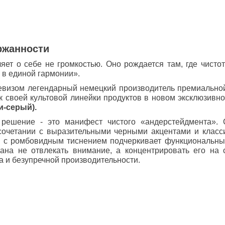
ржанности
яет о себе не громкостью. Оно рождается там, где чистот
 в единой гармонии».
евизом легендарный немецкий производитель премиальной
к своей культовой линейки продуктов в новом эксклюзив
и-серый).
 решение - это манифест чистого «андерстейдмента».
 сочетании с выразительными черными акцентами и класси
и с ромбовидным тиснением подчеркивает функциональный
вана не отвлекать внимание, а концентрировать его на
а и безупречной производительности.