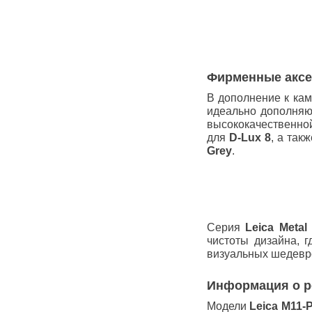
Фирменные аксе
В дополнение к ка
идеально дополняю
высококачественно
для
D-Lux 8
, а та
Grey
.
Серия
Leica Metal
чистоты дизайна, 
визуальных шедевр
Информация о р
Модели
Leica M11-