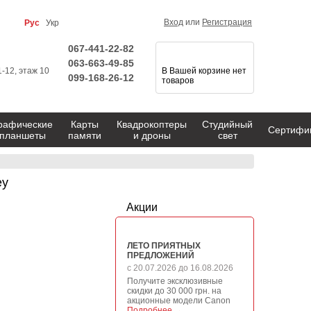
Вход
или
Регистрация
Рус
Укр
067-441-22-82
063-663-49-85
1-12, этаж 10
В Вашей корзине нет
099-168-26-12
товаров
рафические
Карты
Квадрокоптеры
Студийный
Сертифи
планшеты
памяти
и дроны
свет
ey
Акции
ЛЕТО ПРИЯТНЫХ
ПРЕДЛОЖЕНИЙ
с 20.07.2026 до 16.08.2026
Получите эксклюзивные
скидки до 30 000 грн. на
акционные модели Canon
Подробнее →