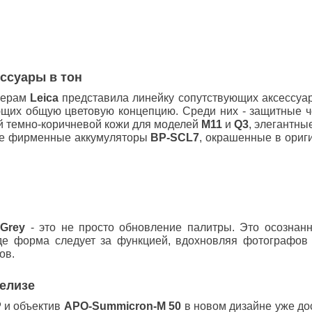
ссуары в тон
мерам
Leica
представила линейку сопутствующих аксессуар
щих общую цветовую концепцию. Среди них - защитные ч
й темно-коричневой кожи для моделей
M11
и
Q3
, элегантн
кже фирменные аккумуляторы
BP-SCL7
, окрашенные в ори
 Grey
- это не просто обновление палитры. Это осознан
где форма следует за функцией, вдохновляя фотографов
ов.
елизе
P
и объектив
APO-Summicron-M 50
в новом дизайне уже дос