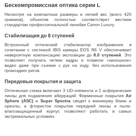
Бескомпромиссная оптика серии L
Несмотря на компактные размеры и легкий вес (всего 420
граммов), объектив полностью соответствует жестким
стандартам профессиональной линейки Canon Luxury.
Стабилизация до 8 ступеней
Встроенный оптический стабилизатор изображения в
сочетании с системой IBIS камеры EOS R6 V обеспечивает
невероятную компенсацию экспозиции до
8.0 ступеней
. Это
позволяет получать четкие кадры и плавное «киношное»
видео даже при съемке с рук на ходу, без использования
громоздких ригов.
Передовые покрытия и защита
Оптическая схема включает 3 UD-элемента и 2 асферические
линзы для подавления аберраций. Фирменные покрытия
Air
Sphere (ASC)
и
Super Spectra
сводят к минимуму блики и
ореолы, а фтористое покрытие передней линзы и пыле-
влагозащищенный корпус позволяют работать в самых
экстремальных условиях.