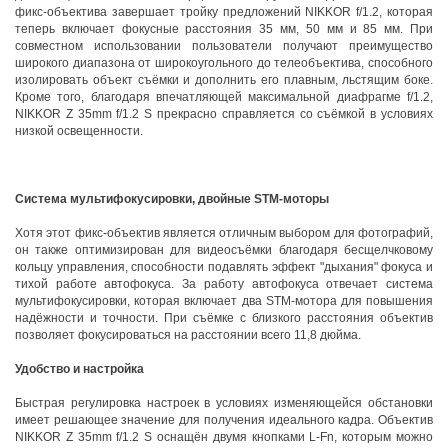
фикс-объектива завершает тройку предложений NIKKOR f/1.2, которая
теперь включает фокусные расстояния 35 мм, 50 мм и 85 мм. При
совместном использовании пользователи получают преимущество
широкого диапазона от широкоугольного до телеобъектива, способного
изолировать объект съёмки и дополнить его плавным, льстящим боке.
Кроме того, благодаря впечатляющей максимальной диафрагме f/1.2,
NIKKOR Z 35mm f/1.2 S прекрасно справляется со съёмкой в условиях
низкой освещенности.
Система мультифокусировки, двойные STM-моторы
Хотя этот фикс-объектив является отличным выбором для фотографий,
он также оптимизирован для видеосъёмки благодаря бесщелчковому
кольцу управления, способности подавлять эффект "дыхания" фокуса и
тихой работе автофокуса. За работу автофокуса отвечает система
мультифокусировки, которая включает два STM-мотора для повышения
надёжности и точности. При съёмке с близкого расстояния объектив
позволяет фокусироваться на расстоянии всего 11,8 дюйма.
Удобство и настройка
Быстрая регулировка настроек в условиях изменяющейся обстановки
имеет решающее значение для получения идеального кадра. Объектив
NIKKOR Z 35mm f/1.2 S оснащён двумя кнопками L-Fn, которым можно