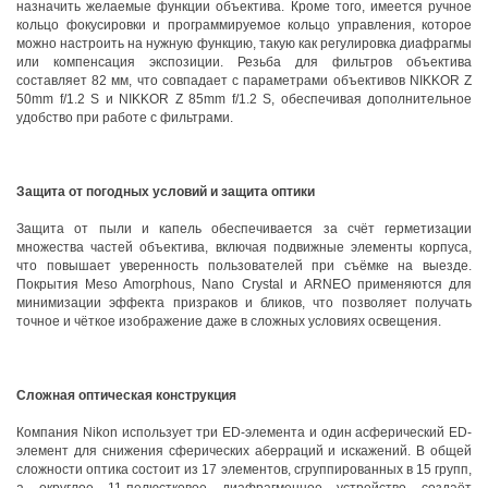
назначить желаемые функции объектива. Кроме того, имеется ручное
кольцо фокусировки и программируемое кольцо управления, которое
можно настроить на нужную функцию, такую как регулировка диафрагмы
или компенсация экспозиции. Резьба для фильтров объектива
составляет 82 мм, что совпадает с параметрами объективов NIKKOR Z
50mm f/1.2 S и NIKKOR Z 85mm f/1.2 S, обеспечивая дополнительное
удобство при работе с фильтрами.
Защита от погодных условий и защита оптики
Защита от пыли и капель обеспечивается за счёт герметизации
множества частей объектива, включая подвижные элементы корпуса,
что повышает уверенность пользователей при съёмке на выезде.
Покрытия Meso Amorphous, Nano Crystal и ARNEO применяются для
минимизации эффекта призраков и бликов, что позволяет получать
точное и чёткое изображение даже в сложных условиях освещения.
Сложная оптическая конструкция
Компания Nikon использует три ED-элемента и один асферический ED-
элемент для снижения сферических аберраций и искажений. В общей
сложности оптика состоит из 17 элементов, сгруппированных в 15 групп,