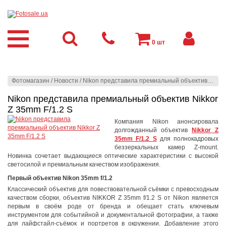
0
шт
Фотомагазин
/
Новости
/
Nikon представила премиальный объектив Nikkor Z 35mm F/1.2 S
Nikon представила премиальный объектив Nikkor
Z 35mm F/1.2 S
Компания Nikon анонсировала
долгожданный объектив
Nikkor Z
35mm F/1.2 S
для полнокадровых
беззеркальных камер Z-mount.
Новинка сочетает выдающиеся оптические характеристики с высокой
светосилой и премиальным качеством изображения.
Первый объектив Nikon 35mm f/1.2
Классический объектив для повествовательной съёмки с превосходным
качеством сборки, объектив NIKKOR Z 35mm f/1.2 S от Nikon является
первым в своём роде от бренда и обещает стать ключевым
инструментом для событийной и документальной фотографии, а также
для лайфстайл-съёмок и портретов в окружении. Добавление этого