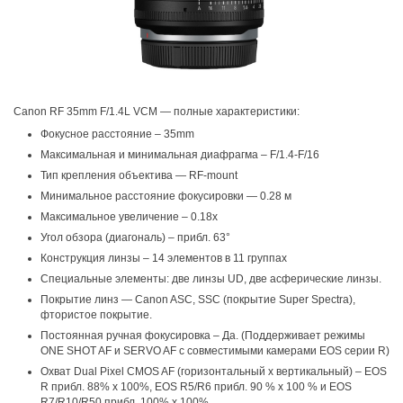
Canon RF 35mm F/1.4L VCM — полные характеристики:
Фокусное расстояние – 35mm
Максимальная и минимальная диафрагма – F/1.4-F/16
Тип крепления объектива — RF-mount
Минимальное расстояние фокусировки — 0.28 м
Максимальное увеличение – 0.18x
Угол обзора (диагональ) – прибл. 63°
Конструкция линзы – 14 элементов в 11 группах
Специальные элементы: две линзы UD, две асферические линзы.
Покрытие линз — Canon ASC, SSC (покрытие Super Spectra),
фтористое покрытие.
Постоянная ручная фокусировка – Да. (Поддерживает режимы
ONE SHOT AF и SERVO AF с совместимыми камерами EOS серии R)
Охват Dual Pixel CMOS AF (горизонтальный x вертикальный) – EOS
R прибл. 88% x 100%, EOS R5/R6 прибл. 90 % x 100 % и EOS
R7/R10/R50 прибл. 100% х 100%