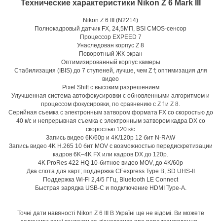
Технические характеристики Nikon Z 6 Mark III
Nikon Z 6 III (N2214)
Полнокадровый датчик FX, 24,5МП, BSI CMOS-сенсор
Процессор EXPEED 7
Унаследован корпус Z 8
Поворотный ЖК-экран
Оптимизированный корпус камеры
Стабилизация (IBIS) до 7 ступеней, лучше, чем Z f; оптимизация для
видео
Pixel Shift с высоким разрешением
Улучшенная система автофокусировки с обновленными алгоритмом и
процессом фокусировки, по сравнению с Z f и Z 8.
Серийная съемка с электронным затвором формата FX со скоростью до
40 к/c и непрерывная съемка с электронным затвором кадра DX со
скоростью 120 к/с
Запись видео 6K/60p и 4K/120p 12 бит N-RAW
Запись видео 4K H.265 10 бит MOV с возможностью передискретизации
кадров 6K–4K FX или кадров DX до 120p.
4K ProRes 422 HQ 10-битное видео MOV, до 4K/60p
Два слота для карт; поддержка CFexpress Type B, SD UHS-II
Поддержка Wi-Fi 2,4/5 ГГц, Bluetooth LE Connect
Быстрая зарядка USB-C и подключение HDMI Type-A.
Точні дати навяності Nikon Z 6 III В Україні ще не відомі. Ви можете