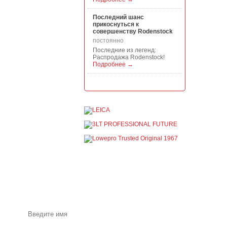
Последний шанс
прикоснуться к
совершенству Rodenstock
постоянно
Последние из легенд:
Распродажа Rodenstock!
Подробнее →
Акция на всю продукцию
Manfrotto, National
Geographic и Kata!
постоянно
При покупке любой
продукции Manfrotto, National
Geographic и Kata получите
гарантиров...
Подробнее →
Скидки до -30% на
видоискатели, бленды,
адаптеры, объективы
Voigtlander
постоянно
Акции и специальные
предложения по почте
Скидки до -30% на
видоискатели, бленды,
адаптеры, объективы
Voigtlander - старейшего