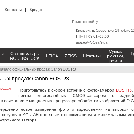
Контакты
Кредит
Киев, ул. Е. Сверстюка 19, офис 1
ПН-ПТ 09:01 -18:00
admin@fotosale.ua
Сумки,
ры
Светофильтры
Г
LEICA
ZEISS
Штативы
рюкзаки,
RODENSTOCK
ремни
Начало официальных продаж Canon EOS R3
ных продаж Canon EOS R3
Приготовьтесь к скорой встрече с фотокамерой
EOS R3
.
новым многослойным CMOS-сенсором с задней 
 в сочетании с мощностью процессора обработки изображений DIG
вершенно новое измерение фото и видеосъемки на высокой с
 в секунду с АФ / AE с полным отслеживанием и минимальным ис
ктронного затвора.