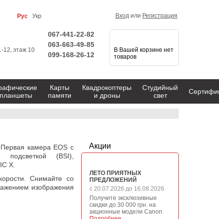
Вход
или
Регистрация
Рус
Укр
067-441-22-82
063-663-49-85
1-12, этаж 10
В Вашей корзине нет
099-168-26-12
товаров
рафические
Карты
Квадрокоптеры
Студийный
Сертифи
планшеты
памяти
и дроны
свет
Акции
 Первая камера EOS с
подсветкой (BSI),
IC X.
ЛЕТО ПРИЯТНЫХ
корости. Снимайте со
ПРЕДЛОЖЕНИЙ
кажением изображения
с 20.07.2026 до 16.08.2026
Получите эксклюзивные
скидки до 30 000 грн. на
акционные модели Canon
Подробнее →