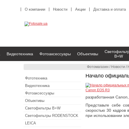
О компании
Новости
Акции
Доставка и оплата
Светофильт
а
Видеотехника
Фотоаксессуары
Объективы
B+W
Фотомагазин
/
Новости
/
Начало официаль
Фототехника
Видеотехника
Фотоаксессуары
разработанная Canon,
Объективы
Представьте себе со
Светофильтры B+W
скоростью 30 кадров
при использовании эле
Светофильтры RODENSTOCK
LEICA