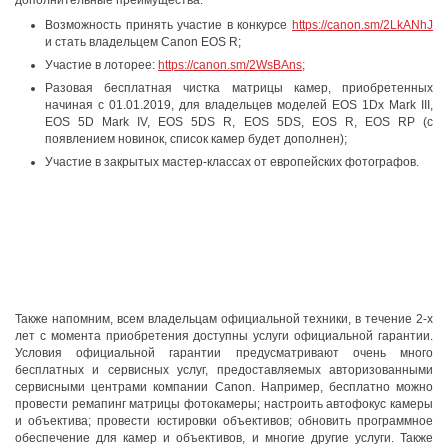
дополнительные преимущества.
Возможность принять участие в конкурсе
https://
canon.sm/2LkANhJ
и стать владельцем Canon EOS R;
Участие в лоторее:
https://
canon.sm/2WsBAns;
Разовая бесплатная чистка матрицы камер, приобретенных
начиная с 01.01.2019, для владельцев моделей EOS 1Dx Mark III,
EOS 5D Mark IV, EOS 5DS R, EOS 5DS, EOS R, EOS RP (с
появлением новинок, список камер будет дополнен);
Участие в закрытых мастер-классах от европейских фотографов.
Также напомним, всем владельцам официальной техники, в течение 2-х
лет с момента приобретения доступны услуги официальной гарантии.
Условия официальной гарантии предусматривают очень много
бесплатных и сервисных услуг, предоставляемых авторизованными
сервисными центрами компании Canon. Например, бесплатно можно
провести ремапинг матрицы фотокамеры; настроить автофокус камеры
и объектива; провести юстировки объективов; обновить программное
обеспечение для камер и объективов, и многие другие услуги. Также