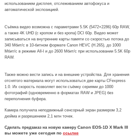
использованием дисплея, отслеживанием автофокуса и
автоматической экспозицией.
Съёмка видео возможна с параметрами 5.5K (5472×2286) 60p RAW,
а также 4K UHD (с кропом и без кропа) DCI 60p. Видео может
записываться на внутренние карты памяти со скоростью потока до
340 Мбит/с в 10-битном формате Canon HEVC (H.265), до 1000
Мбит/с в режиме All-I и до 2600 Мбит/с при использовании 5.5K 60p
RAW.
Также можно вести запись и на внешние устройства. Для хранения
отснятого материала могут использоваться две карты CFexpress
1.0. Их скорость позволяет вести съёмку сериями до 1000
фотографий (одновременно в форматах RAW и JPEG) без
переполнения буфера.
Камера получила неподвижный сенсорный экран размером 3,2
дюйма и разрешением 2,1 млн точек.
Canon EOS-1D X Mark III
Сделать предзаказ на новую камеру
вы можете уже сегодня по
ссылке