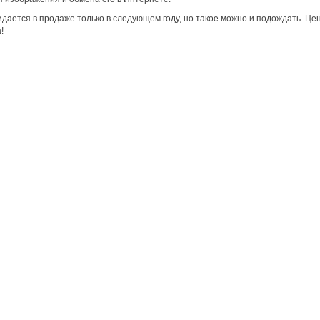
дается в продаже только в следующем году, но такое можно и подождать. Цен
!
Сервис
О нас
Гарантия
О компании
Возврат и обмен
Сертификаты
Законодательство
Контакты