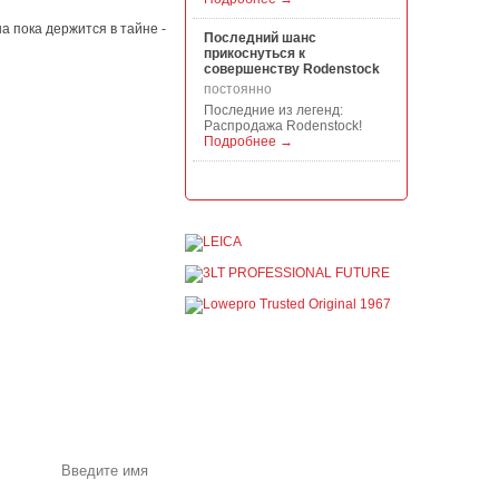
а пока держится в тайне -
Последний шанс
прикоснуться к
совершенству Rodenstock
постоянно
Последние из легенд:
Распродажа Rodenstock!
Подробнее →
Акция на всю продукцию
Manfrotto, National
Geographic и Kata!
постоянно
При покупке любой
продукции Manfrotto, National
Geographic и Kata получите
гарантиров...
Подробнее →
Скидки до -30% на
видоискатели, бленды,
адаптеры, объективы
Voigtlander
постоянно
Акции и специальные
предложения по почте
Скидки до -30% на
видоискатели, бленды,
адаптеры, объективы
Voigtlander - старейшего