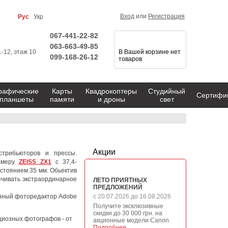
Вход
или
Регистрация
Рус
Укр
067-441-22-82
063-663-49-85
1-12, этаж 10
В Вашей корзине нет
099-168-26-12
товаров
рафические
Карты
Квадрокоптеры
Студийный
Сертифи
планшеты
памяти
и дроны
свет
Акции
стрибьюторов и прессы.
камеру
ZEISS ZX1
с 37,4-
стоянием 35 мм. Обьектив
ечивать экстраординарное
ЛЕТО ПРИЯТНЫХ
ПРЕДЛОЖЕНИЙ
енный фоторедактор Adobe
с 20.07.2026 до 16.08.2026
Получите эксклюзивные
скидки до 30 000 грн. на
циозных фотографов - от
акционные модели Canon
Подробнее →