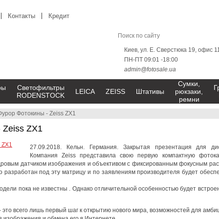
Контакты
Кредит
Киев, ул. Е. Сверстюка 19, офис 1
ПН-ПТ 09:01 -18:00
admin@fotosale.ua
Сумки,
ры
Светофильтры
Г
LEICA
ZEISS
Штативы
рюкзаки,
RODENSTOCK
ремни
Фурор Фотокины - Zeiss ZX1
 Zeiss ZX1
27.09.2018. Кельн. Германия. Закрытая презентация для ди
Компания Zeiss представила свою первую компактную фото
ровым датчиком изображения и объективом с фиксированным фокусным рас
но разработан под эту матрицу и по заявлениям производителя будет обесп
одели пока не извес
тны . Однако отличительной особенностью будет встро
 это всего лишь первый шаг к открытию нового мира, возможностей для амби
 изображения и обмена его в Интернете.