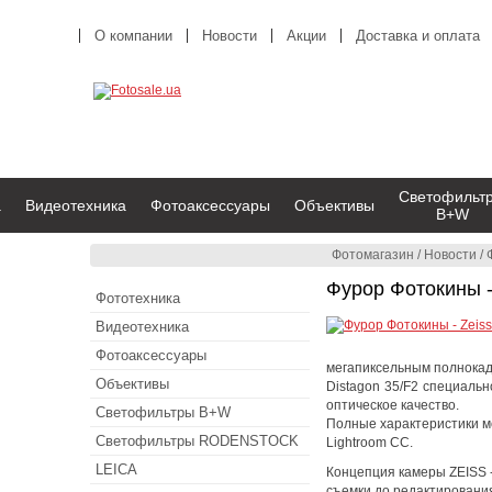
О компании
Новости
Акции
Доставка и оплата
Светофильт
а
Видеотехника
Фотоаксессуары
Объективы
B+W
Фотомагазин
/
Новости
/
Фурор Фотокины -
Фототехника
Видеотехника
Фотоаксессуары
мегапиксельным полнокад
Объективы
Distagon 35/F2 специаль
оптическое качество.
Светофильтры B+W
Полные характеристики м
Светофильтры RODENSTOCK
Lightroom CC.
LEICA
Концепция камеры ZEISS -
съемки до редактирования