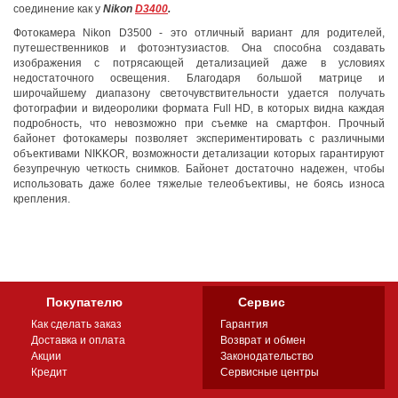
соединение как у
Nikon
D3400
.
Фотокамера Nikon D3500 - это отличный вариант для родителей,
путешественников и фотоэнтузиастов. Она способна создавать
изображения с потрясающей детализацией даже в условиях
недостаточного освещения. Благодаря большой матрице и
широчайшему диапазону светочувствительности удается получать
фотографии и видеоролики формата Full HD, в которых видна каждая
подробность, что невозможно при съемке на смартфон. Прочный
байонет фотокамеры позволяет экспериментировать с различными
объективами NIKKOR, возможности детализации которых гарантируют
безупречную четкость снимков. Байонет достаточно надежен, чтобы
использовать даже более тяжелые телеобъективы, не боясь износа
крепления.
Покупателю
Сервис
Как сделать заказ
Гарантия
Доставка и оплата
Возврат и обмен
Акции
Законодательство
Кредит
Сервисные центры