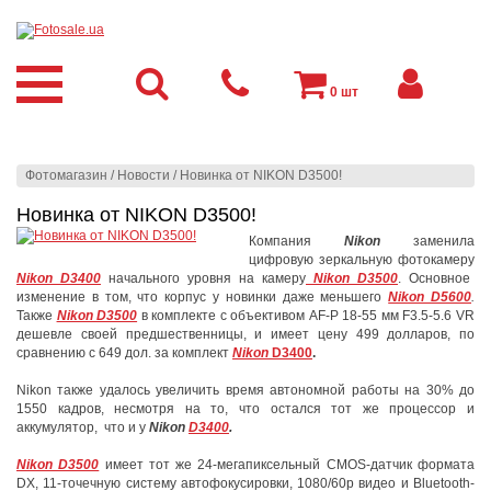
0
шт
Фотомагазин
/
Новости
/
Новинка от NIKON D3500!
Новинка от NIKON D3500!
Компания
Nikon
заменила
цифровую зеркальную фотокамеру
Nikon
D3400
начального уровня на камеру
Nikon D3500
. Основное
изменение в том, что корпус у новинки даже меньшего
Nikon
D5600
.
Также
Nikon D3500
в комплекте с объективом AF-P 18-55 мм F3.5-5.6 VR
дешевле своей предшественницы, и имеет цену 499 долларов, по
сравнению с 649 дол. за комплект
Nikon
D3400
.
Nikon также удалось увеличить время автономной работы на 30% до
1550 кадров, несмотря на то, что остался тот же процессор и
аккумулятор, что и у
Nikon
D3400
.
Nikon D3500
имеет тот же 24-мегапиксельный CMOS-датчик формата
DX, 11-точечную систему автофокусировки, 1080/60p видео и Bluetooth-