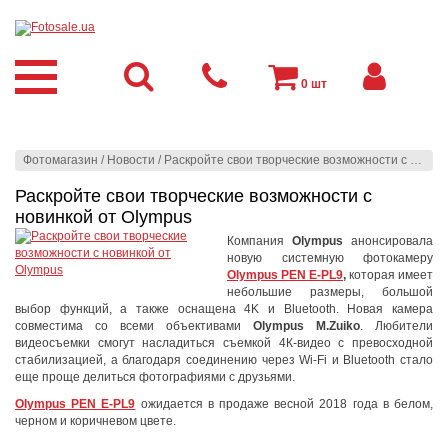
0
шт
Фотомагазин
/
Новости
/
Раскройте свои творческие возможности с новинкой от Olympus
Раскройте свои творческие возможности с
новинкой от Olympus
Компания
Olympus
анонсировала
новую системную фотокамеру
Olympus PEN E-PL9
,
которая имеет
небольшие размеры, большой
выбор функций, а также оснащена 4K и Bluetooth. Новая камера
совместима со всеми объективами
Olympus M.Zuiko
. Любители
видеосъемки смогут насладиться съемкой 4К-видео с превосходной
стабилизацией, а благодаря соединению через Wi-Fi и Bluetooth стало
еще проще делиться фотографиями с друзьями.
Olympus PEN E-PL9
ожидается в продаже весной 2018 года в белом,
черном и коричневом цвете.