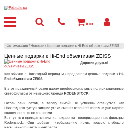
0
шт
Фотомагазин
/
Новости
/
Ценные подарки к Hi-End объективам ZEISS
Ценные подарки к Hi-End объективам ZEISS
Дорогие друзья!
Как обычно в Новогодний период мы предлагаем ценные подарки к
Hi-
End объективам ZEISS
.
В этот праздничный сезон дарим профессиональные поляризационные
светофильтры от немецкого бренда
RODENSTOCK
!
Готовь сани летом, а телегу зимой! Не успеешь оглянуться, как
Новогоднюю суету и зимние утехи сменит весенняя капель и уже жаркое
солнечное лето не за горами.
Вот тут то и пригодятся зимние подарочки - поляризационные фильтры
Rodenstock. Они добавят изображению ярких красок, глубокого
насыщенного цвета и контраста.