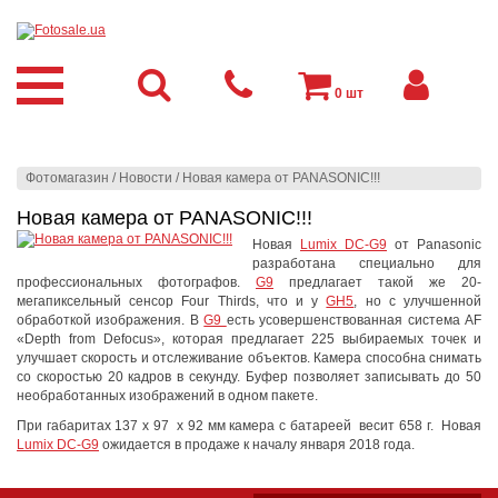
0
шт
Фотомагазин
/
Новости
/
Новая камера от PANASONIC!!!
Новая камера от PANASONIC!!!
Новая
Lumix DC-G9
от Panasonic
разработана специально для
профессиональных фотографов.
G9
предлагает такой же 20-
мегапиксельный сенсор Four Thirds, что и у
GH5
, но с улучшенной
обработкой изображения
.
В
G9
есть усовершенствованная система
AF
«Depth from Defocus», которая предлагает 225 выбираемых точек и
улучшает скорость и отслеживание объектов. Камера способна снимать
со скоростью 20 кадров в секунду. Буфер позволяет записывать до 50
необработанных изображений в одном пакете.
При габаритах 137 x 97 x 92 мм камера с батареей весит 658 г. Новая
Lumix DC-G9
ожидается в продаже к началу января 2018 года.