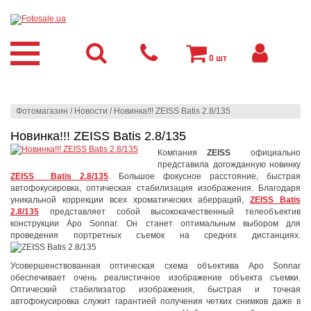
0
шт
Фотомагазин
/
Новости
/
Новинка!!! ZEISS Batis 2.8/135
Новинка!!! ZEISS Batis 2.8/135
Компания
ZEISS
официально
представила догожданную новинку
ZEISS
Batis 2.8/135
.
Большое фокусное расстояние, быстрая
автофокусировка, оптическая стабилизация изображения. Благодаря
уникальной коррекции всех хроматических аберраций,
ZEISS Batis
2.8/135
представляет собой высококачественный телеобъектив
конструкции Apo Sonnar. Он станет оптимальным выбором для
проведения портретных съемок на средних дистанциях.
Усовершенствованная оптическая схема объектива Apo Sonnar
обеспечивает очень реалистичное изображение объекта съемки.
Оптический стабилизатор изображения, быстрая и точная
автофокусировка служит гарантией получения четких снимков даже в