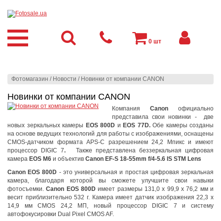
0
шт
Фотомагазин
/
Новости
/
Новинки от компании CANON
Новинки от компании CANON
Компания
Canon
официально
представила свои новинки - две
новых зеркальных камеры
EOS 800D
и
EOS 77D.
Обе камеры созданы
на основе ведущих технологий для работы с изображениями, оснащены
CMOS-датчиком формата APS-C разрешением 24,2 Мпикс и имеют
процессор DIGIC 7
.
Также представлена беззеркальная цифровая
камера
EOS M6
и
объектив
Canon EF-S 18-55mm f/4-5.6 IS STM Lens
Canon EOS 800D
- это универсальная и простая цифровая зеркальная
камера, благодаря которой вы сможете улучшите свои навыки
фотосъемки.
Canon EOS 800D
имеет размеры 131,0 x 99,9 x 76,2 мм и
весит приблизительно 532 г. Камера имеет датчик изображения 22,3 x
14,9 мм CMOS 24,2 МП, новый процессор DIGIC 7 и систему
автофокусировки Dual Pixel CMOS AF.